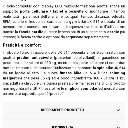
Il ciclo-computer con display LCD multi-informazione adotta anche un
supporto
porta cellulare / tablet
e permette di monitorare in tempo
reale tutti i parametri dell’allenamento, quali: tempo, distanza, velocità,
RPM, calorie e frequenza cardiaca. La
gym bike
JK 514 è dotata di un
sensore nella console per rilevare la frequenza cardiaca dell’utilizzatore
tramite la
fascia cardio
durante le sessioni di un allenamento
cardio
più
intenso; la fascia cardio è optional da acquistare separatamente.
Praticità e comfort
Il robusto telaio in acciaio della JK 514 presenta ampi stabilizzatori con
quattro
piedini antiscivolo (
posteriori autolivellanti) e garantisce un
peso max utilizzatore di 130 kg, mentre nella parte anteriore ci sono due
ruote di trasporto, che aiutano l’utilizzatore a spostare la
spin bike
JK 514
da un locale all’altro. La nuova
fitness bike
JK 514 è una
spinning
magnetica
che pesa 35 kg ed è poco ingombrante 108 x 51 cm H 125
cm; adatta a chi vuole una buona prestazione ma necessita di un prodotto
non ingombrante. JK Fitness offre le
migliori spin bike
sul mercato con
un perfetto rapporto qualità/prezzo."
RIFERIMENTI PRODOTTO
REVIEWS (0)