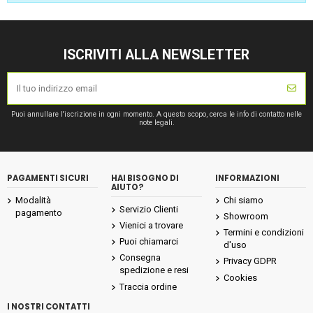
ISCRIVITI ALLA NEWSLETTER
Puoi annullare l'iscrizione in ogni momento. A questo scopo, cerca le info di contatto nelle
note legali.
PAGAMENTI SICURI
HAI BISOGNO DI
INFORMAZIONI
AIUTO?
Modalità
Chi siamo
Servizio Clienti
pagamento
Showroom
Vienici a trovare
Termini e condizioni
Puoi chiamarci
d'uso
Consegna
Privacy GDPR
spedizione e resi
Cookies
Traccia ordine
I NOSTRI CONTATTI