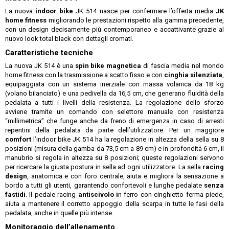
La nuova
indoor bike
JK 514 nasce per confermare l’offerta media
JK
home fitness
migliorando le prestazioni rispetto alla gamma precedente,
con un design decisamente più contemporaneo e accattivante grazie al
nuovo look total black con dettagli cromati.
Caratteristiche tecniche
La nuova JK 514 è una
spin bike magnetica
di fascia media nel mondo
home fitness con la trasmissione a scatto fisso e con
cinghia silenziata
,
equipaggiata con un sistema inerziale con massa volanica da 18 kg
(volano bilanciato) e una pedivella da 16,5 cm, che generano fluidità della
pedalata a tutti i livelli della resistenza. La regolazione dello sforzo
avviene tramite un comando con selettore manuale con resistenza
“millimetrica” che funge anche da freno di emergenza in caso di arresti
repentini della pedalata da parte dell’utilizzatore. Per un maggiore
comfort
l’indoor bike JK 514 ha la regolazione in altezza della sella su 8
posizioni (misura della gamba da 73,5 cm a 89 cm) e in profondità 6 cm, il
manubrio si regola in altezza su 8 posizioni; queste regolazioni servono
per ricercare la giusta postura in sella ad ogni utilizzatore. La sella
racing
design
, anatomica e con foro centrale, aiuta e migliora la sensazione a
bordo a tutti gli utenti, garantendo confortevoli e lunghe pedalate
senza
fastidi
. Il pedale racing
antiscivolo i
n ferro con cinghietto ferma piede,
aiuta a mantenere il corretto appoggio della scarpa in tutte le fasi della
pedalata, anche in quelle più intense.
Monitoraggio dell’allenamento