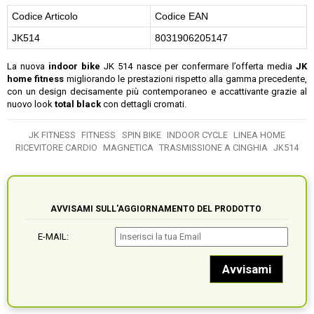
Codice Articolo
Codice EAN
JK514
8031906205147
La nuova
indoor bike
JK 514 nasce per confermare l’offerta media
JK
home fitness
migliorando le prestazioni rispetto alla gamma precedente,
con un design decisamente più contemporaneo e accattivante grazie al
nuovo look
total black
con dettagli cromati.
JK FITNESS
FITNESS
SPIN BIKE
INDOOR CYCLE
LINEA HOME
RICEVITORE CARDIO
MAGNETICA
TRASMISSIONE A CINGHIA
JK514
AVVISAMI SULL'AGGIORNAMENTO DEL PRODOTTO
E-MAIL: