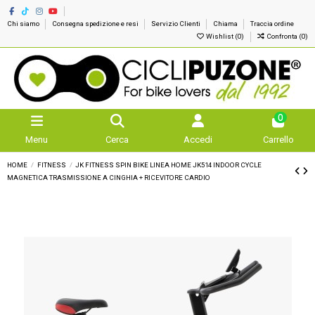
Chi siamo
Consegna spedizione e resi
Servizio Clienti
Chiama
Traccia ordine
Wishlist (
0
)
Confronta (
0
)
0
Menu
Cerca
Accedi
Carrello
HOME
FITNESS
JK FITNESS SPIN BIKE LINEA HOME JK514 INDOOR CYCLE
MAGNETICA TRASMISSIONE A CINGHIA + RICEVITORE CARDIO