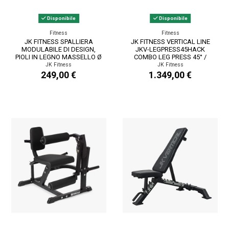
Disponibile
Disponibile
Fitness
Fitness
JK FITNESS SPALLIERA
JK FITNESS VERTICAL LINE
MODULABILE DI DESIGN,
JKV-LEGPRESS45HACK
PIOLI IN LEGNO MASSELLO Ø
COMBO LEG PRESS 45° /
38,5 MM, DISTANZA...
HACK SQUAT
JK Fitness
JK Fitness
249,00 €
1.349,00 €