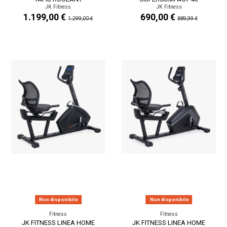
SALVASPAZIO 3.0 / 4.0 HP
SALVASPAZIO 2.5 / 3.5 HP
JK Fitness
JK Fitness
18...
16...
1.199,00 €
690,00 €
1.299,00 €
889,99 €
Non disponibile
Non disponibile
Fitness
Fitness
JK FITNESS LINEA HOME
JK FITNESS LINEA HOME