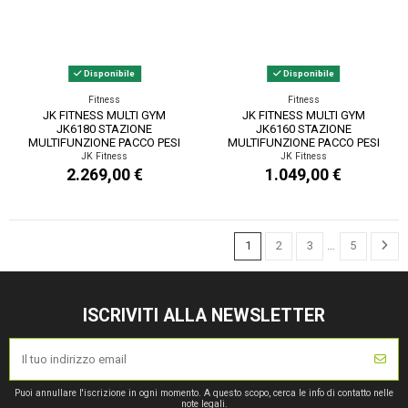
Disponibile
Disponibile
Fitness
Fitness
JK FITNESS MULTI GYM
JK FITNESS MULTI GYM
JK6180 STAZIONE
JK6160 STAZIONE
MULTIFUNZIONE PACCO PESI
MULTIFUNZIONE PACCO PESI
IN ACCIAIO 100 KG
102 KG
JK Fitness
JK Fitness
2.269,00 €
1.049,00 €
1
2
3
…
5
ISCRIVITI ALLA NEWSLETTER
Puoi annullare l'iscrizione in ogni momento. A questo scopo, cerca le info di contatto nelle
note legali.