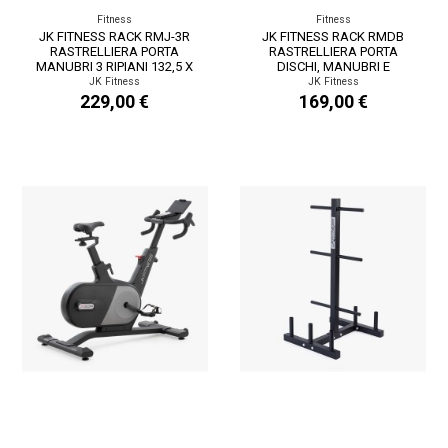
Fitness
Fitness
JK FITNESS RACK RMJ-3R
JK FITNESS RACK RMDB
RASTRELLIERA PORTA
RASTRELLIERA PORTA
MANUBRI 3 RIPIANI 132,5 X
DISCHI, MANUBRI E
54,5 X 95 CM
BILANCIERI 100 X 48 X 95 CM
JK Fitness
JK Fitness
229,00 €
169,00 €