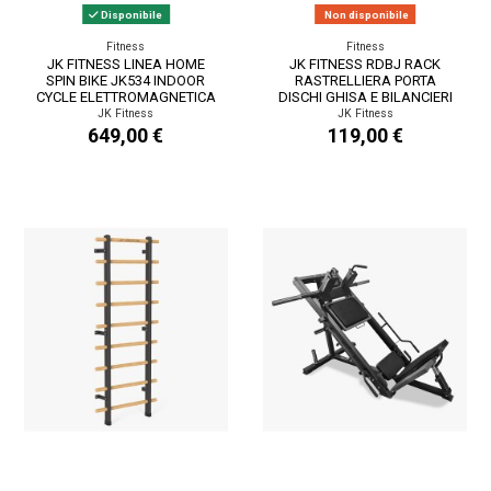
Disponibile
Non disponibile
Fitness
Fitness
JK FITNESS LINEA HOME
JK FITNESS RDBJ RACK
SPIN BIKE JK534 INDOOR
RASTRELLIERA PORTA
CYCLE ELETTROMAGNETICA
DISCHI GHISA E BILANCIERI
TRASMISSIONE A...
Ø 25 MM 55 X 60,5 X...
JK Fitness
JK Fitness
649,00 €
119,00 €