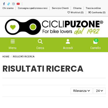
Chi siamo
Consegna spedizione e resi
Servizio Clienti
Chiama
Traccia ordine
Wishlist (
0
)
Confronta (
0
)
0
Menu
Cerca
Accedi
Carrello
HOME
RISULTATI RICERCA
RISULTATI RICERCA
Rilevanza
24