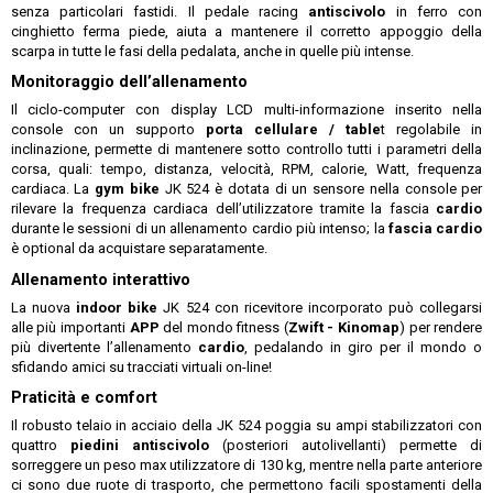
senza particolari fastidi. Il pedale racing
antiscivolo
in ferro con
cinghietto ferma piede, aiuta a mantenere il corretto appoggio della
scarpa in tutte le fasi della pedalata, anche in quelle più intense.
Monitoraggio dell’allenamento
Il ciclo-computer con display LCD multi-informazione inserito nella
console con un supporto
porta cellulare / table
t regolabile in
inclinazione, permette di mantenere sotto controllo tutti i parametri della
corsa, quali: tempo, distanza, velocità, RPM, calorie, Watt, frequenza
cardiaca. La
gym bike
JK 524 è dotata di un sensore nella console per
rilevare la frequenza cardiaca dell’utilizzatore tramite la fascia
cardio
durante le sessioni di un allenamento cardio più intenso; la
fascia cardio
è optional da acquistare separatamente.
Allenamento interattivo
La nuova
indoor bike
JK 524 con ricevitore incorporato può collegarsi
alle più importanti
APP
del mondo fitness (
Zwift - Kinomap
) per rendere
più divertente l’allenamento
cardio
, pedalando in giro per il mondo o
sfidando amici su tracciati virtuali on-line!
Praticità e comfort
Il robusto telaio in acciaio della JK 524 poggia su ampi stabilizzatori con
quattro
piedini antiscivolo
(posteriori autolivellanti) permette di
sorreggere un peso max utilizzatore di 130 kg, mentre nella parte anteriore
ci sono due ruote di trasporto, che permettono facili spostamenti della