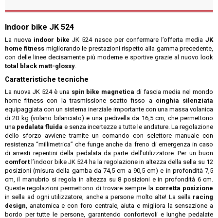
Indoor bike JK 524
La nuova
indoor bike
JK 524 nasce per confermare l’offerta media
JK
home fitness
migliorando le prestazioni rispetto alla gamma precedente,
con delle linee decisamente più moderne e sportive grazie al nuovo look
total black matt-glossy
.
Caratteristiche tecniche
La nuova JK 524 è una
spin bike magnetica
di fascia media nel mondo
home fitness con la trasmissione scatto fisso a
cinghia silenziata
equipaggiata con un sistema inerziale importante con una massa volanica
di 20 kg (volano bilanciato) e una pedivella da 16,5 cm, che permettono
una
pedalata fluida
e senza incertezze a tutte le andature. La regolazione
dello sforzo avviene tramite un comando con selettore manuale con
resistenza “millimetrica” che funge anche da freno di emergenza in caso
di arresti repentini della pedalata da parte dell’utilizzatore. Per un buon
comfort
l’indoor bike JK 524 ha la regolazione in altezza della sella su 12
posizioni (misura della gamba da 74,5 cm a 90,5 cm) e in profondità 7,5
cm, il manubrio si regola in altezza su 8 posizioni e in profondità 6 cm.
Queste regolazioni permettono di trovare sempre la
corretta posizione
in sella ad ogni utilizzatore, anche a persone molto alte! La sella
racing
design
, anatomica e con foro centrale, aiuta e migliora la sensazione a
bordo per tutte le persone, garantendo confortevoli e lunghe pedalate