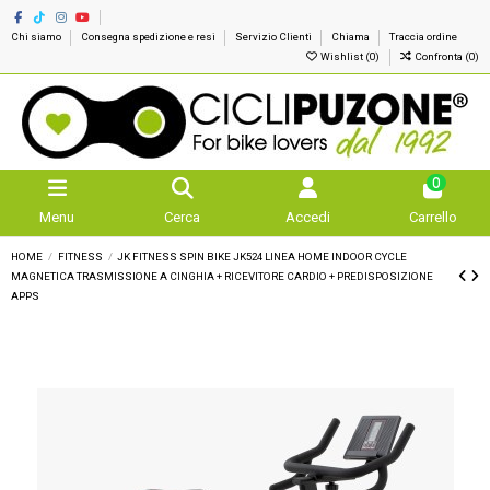
Chi siamo
Consegna spedizione e resi
Servizio Clienti
Chiama
Traccia ordine
Wishlist (
0
)
Confronta (
0
)
0
Menu
Cerca
Accedi
Carrello
HOME
FITNESS
JK FITNESS SPIN BIKE JK524 LINEA HOME INDOOR CYCLE
MAGNETICA TRASMISSIONE A CINGHIA + RICEVITORE CARDIO + PREDISPOSIZIONE
APPS