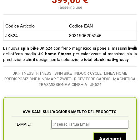
Tasse incluse
Codice Articolo
Codice EAN
JK524
8031906205246
La nuova
spin bike
JK 524 con freno magnetico si pone ai massimi livelli
dell’offerta media
JK home fitness
per valorizzare al massimo sia la
prestazione che il design con la colorazione
total black matt-glossy
.
JK FITNESS
FITNESS
SPIN BIKE
INDOOR CYCLE
LINEA HOME
PREDISPOSIZIONE KINOMAP E ZWIFT
RICEVITORE CARDIO
MAGNETICA
TRASMISSIONE A CINGHIA
JK524
AVVISAMI SULL'AGGIORNAMENTO DEL PRODOTTO
E-MAIL: