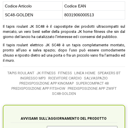
Codice Articolo
Codice EAN
SC48-GOLDEN
8031906000513
Il tapis roulant JK SC48 è il capostipite dei prodotti ultracompatti sul
mercato; un vero best seller della proposta JK home fitness che sin dal
giorno del lancio ha catalizzato l’interesse ed i consensi del pubblico.
Il tapis roulant elettrico JK SC48 è un tapis completamente montato,
pronto all’uso e salva spazio; dopo l’uso può essere comodamente
chiuso e riposto dietro ad una porta o fra un piccolo vano fra l’armadio ed
il muro.
TAPIS ROULANT
JK FITNESS
FITNESS
LINEA HOME
SPEAKERS BT
INGRESSO MP3
RICEVITORE CARDIO
SALVASPAZIO
PREDISPOSIZIONE APP KINOMAP
SUPERCOMPACT 48
PREDISPOSIZIONE APP FITSHOW
PREDISPOSIZIONE APP ZWIFT
SC48-GOLDEN
AVVISAMI SULL'AGGIORNAMENTO DEL PRODOTTO