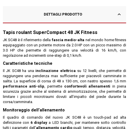
DETTAGLI PRODOTTO
Tapis roulant SuperCompact 48 JK Fitness
JK SC48 è il riferimento della
fascia medio-alta
nel mondo home fitness
equipaggiato con un potente motore da 2.0 HP con un picco massimo di
3.0 HP che permette di raggiungere una velocità di 16 km/h, con
regolazione ad incrementi one-step di 0,1 km/h.
Caratteristiche tecniche
Il JK SC48 ha una
inclinazione elettrica
su 12 livelli, che permette di
raggiungere una pendenza max sufficiente per piacevoli camminate in
salita. La superficie di corsa di 48 x 130 cm, con nastro spesso 1,6 mm
performance anti-slip
, permette
confortevoli allenamenti
in piena
sicurezza grazie anche al sistema di ammortizzazione, che permette di
limitare i piccoli microtraumi dovuti all’impatto del piede durante la
corsa/camminata.
Monitoraggio dell’allenamento
Il quadro di comando del nuovo JK SC48 è un touch-pad ad alta
definizione con
6 display
a LED bianchi, per mantenere sotto controllo
tutti i parametri dell’
allenamento cardio
quali: tempo, distanza, velocità,