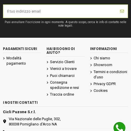
Puoi annullare l'iscrizione in ogni momento. A questo scopo, cerca le info di contatto nelle
note legali.
PAGAMENTI SICURI
HAI BISOGNO DI
INFORMAZIONI
AIUTO?
Modalità
Chi siamo
Servizio Clienti
pagamento
Showroom
Vienici a trovare
Termini e condizioni
Puoi chiamarci
d'uso
Consegna
Privacy GDPR
spedizione e resi
Cookies
Traccia ordine
I NOSTRI CONTATTI
Cicli Puzone S.r.l.
Via Nazionale delle Puglie, 302,
80038 Pomigliano d'Arco NA