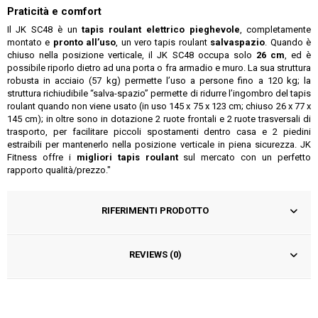
Praticità e comfort
Il JK SC48 è un
tapis roulant elettrico pieghevole
, completamente
montato e
pronto all’uso
, un vero tapis roulant
salvaspazio
. Quando è
chiuso nella posizione verticale, il JK SC48 occupa solo
26 cm
, ed è
possibile riporlo dietro ad una porta o fra armadio e muro. La sua struttura
robusta in acciaio (57 kg) permette l’uso a persone fino a 120 kg; la
struttura richiudibile “salva-spazio” permette di ridurre l’ingombro del tapis
roulant quando non viene usato (in uso 145 x 75 x 123 cm; chiuso 26 x 77 x
145 cm); in oltre sono in dotazione 2 ruote frontali e 2 ruote trasversali di
trasporto, per facilitare piccoli spostamenti dentro casa e 2 piedini
estraibili per mantenerlo nella posizione verticale in piena sicurezza. JK
Fitness offre i
migliori tapis roulant
sul mercato con un perfetto
rapporto qualità/prezzo."
RIFERIMENTI PRODOTTO
REVIEWS (0)