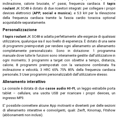
inclinazione, calorie bruciate, n° passi, frequenza cardiaca. Il
tapis
roulant
JK SC48 è dotato di due ricevitori integrati: per collegare i propri
devices elettronici (
APP, social e musica
); e 5.3 kH per la rilevazione
della frequenza cardiaca tramite la fascia cardio toracica optional
acquistabile separatamente.
Personalizzazione
Il
tapis roulant
JK SC48 si adatta perfettamente alle esigenze di qualsiasi
utilizzatore, qualunque sia il suo livello di esperienza. È dotato di una serie
di programmi preimpostati per rendere ogni allenamento un allenamento
completamente personalizzato. Sono in dotazione: 1 programma
manuale dove tutte le funzioni sono interamente gestite dall’utilizzatore in
ogni momento; 3 programmi a target con obiettivi a tempo, distanza,
calorie; 8 programmi preimpostati con la variazione combinata fra
inclinazione e velocità; 3 HRC 65% 75% 85% della frequenza cardiaca
personale; 3 User programmi personalizzabili dall’utilizzatore stesso.
Allenamento interattivo
La console è dotata di due
casse audio HI-FI
, un leggio estraibile porta
tablet – cellulare, una uscita USB per ricaricare i propri devices, un
ingresso MP3.
E' possibile connettere alcune App motivanti e divertenti per delle sezioni
di allenamento interattive e coinvolgenti, quali: Zwift, Kinomap, Fitshow
(abbonamenti non inclusi).