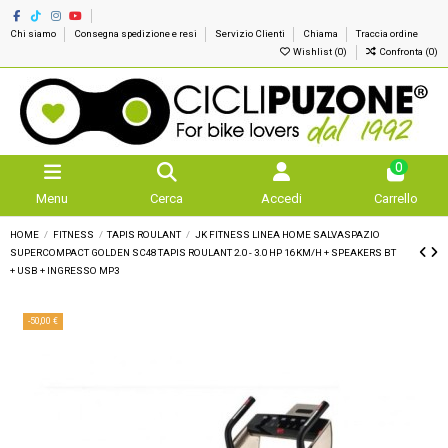
Chi siamo
Consegna spedizione e resi
Servizio Clienti
Chiama
Traccia ordine
Wishlist (
0
)
Confronta (
0
)
0
Menu
Cerca
Accedi
Carrello
HOME
FITNESS
TAPIS ROULANT
JK FITNESS LINEA HOME SALVASPAZIO
SUPERCOMPACT GOLDEN SC48 TAPIS ROULANT 2.0 - 3.0 HP 16 KM/H + SPEAKERS BT
+ USB + INGRESSO MP3
-50,00 €