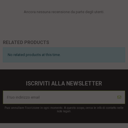
Ancora nessuna recensione da parte degli utenti.
RELATED PRODUCTS
No related products at this time.
ISCRIVITI ALLA NEWSLETTER
Puoi annullare l'iscrizione in ogni momento. A questo scopo, cerca le info di contatto nelle
note legali.