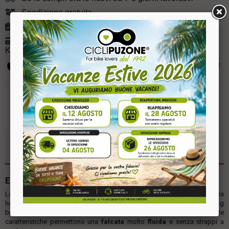
Spedizione gratuita
Controllo qualità garantito su ogni spedizione
Pagamento con carte di credito, PayPal, a rate con
Klarna o bonifico
DETTAGLI PRODOTTO
Ellittica JK 406
La JK 406 è una
ellittica magnetica
entry level nel mondo JK Fitness
home fitness equipaggiata con una massa volanica posteriore da 10 kg
bilanciata e una lunghezza del passo (stride) di 35 cm, queste
caratteristiche permettono una
falcata
molto
fluida
e senza strappi a