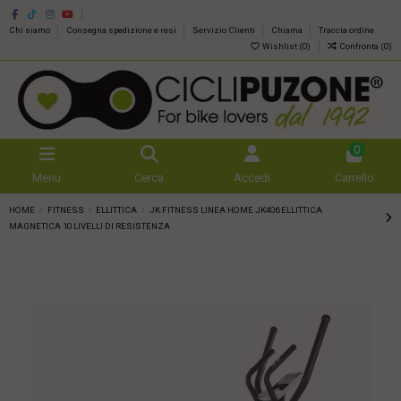
Chi siamo
Consegna spedizione e resi
Servizio Clienti
Chiama
Traccia ordine
Wishlist (
0
)
Confronta (
0
)
0
Menu
Cerca
Accedi
Carrello
HOME
FITNESS
ELLITTICA
JK FITNESS LINEA HOME JK406 ELLITTICA
MAGNETICA 10 LIVELLI DI RESISTENZA