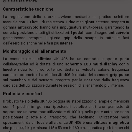
qualsiasi resistenza.
Caratteristiche tecniche
La regolazione dello sforzo avviene mediante un pratico selettore
manuale con 10 livelli di resistenza. I due maniglioni anteriori ricoperti in
gomma
antiscivolo
hanno una impugnatura multi-presa, garantendo la
corretta posizione a tutti gli utilizzatori. I
pedali
con disegno
antiscivolo
garantiscono sempre il giusto grip della scarpa in tutte le fasi
dell’esercizio anche nelle fasi più intense.
Monitoraggio dell’allenamento
La console della
ellittica
JK 406 ha un comodo supporto porta
cellulare/tablet ed è dotata di uno
schermo LCD multi-display
con 9
finestre; i dati forniti sono: tempo, distanza, velocità, calorie, frequenza
cardiaca, odometro. La ellittica JK 406 è dotata dei
sensori grip pulse
sul manubrio e del sensore integrato per la ricezione dalla frequenza
cardiaca dell’utilizzatore durante le sessioni di allenamento più intense.
Praticità e comfort
Il robusto telaio della JK 406 poggia su stabilizzatori di ampie dimensioni
con 4 piedini in gomma (posteriori autolivellanti) che permette di
sopportare un peso max utilizzatore di 100 kg; nella parte anteriore sono
posizionate 2 rotelle di trasporto, che facilitano l’utilizzatore negli
spostamenti da un locale all’altro. La JK 406 è una
ellittica magnetica
che pesa 44,1 kg e misura 115 x 53 cm H 160 cm; in pratica perfetta per chi