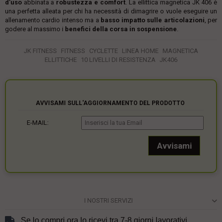
d’uso
abbinata a
robustezza e comfort
. La ellittica magnetica JK 406 è
una perfetta alleata per chi ha necessità di dimagrire o vuole eseguire un
allenamento cardio intenso ma a
basso impatto sulle articolazioni
, per
godere al massimo i
benefici della corsa in sospensione
.
JK FITNESS
FITNESS
CYCLETTE
LINEA HOME
MAGNETICA
ELLITTICHE
10 LIVELLI DI RESISTENZA
JK406
AVVISAMI SULL'AGGIORNAMENTO DEL PRODOTTO
E-MAIL:
I NOSTRI SERVIZI
Se lo compri ora lo ricevi tra 7-8 giorni lavorativi