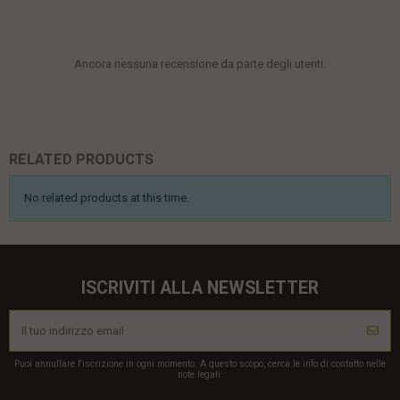
Ancora nessuna recensione da parte degli utenti.
RELATED PRODUCTS
No related products at this time.
ISCRIVITI ALLA NEWSLETTER
Puoi annullare l'iscrizione in ogni momento. A questo scopo, cerca le info di contatto nelle
note legali.