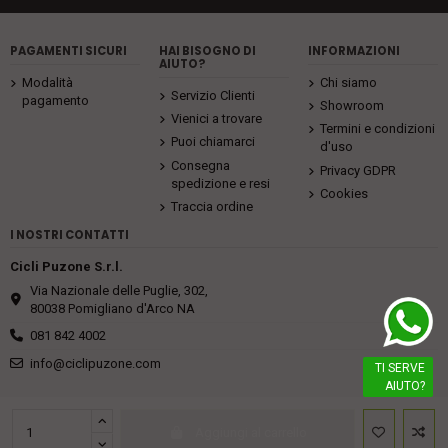
PAGAMENTI SICURI
HAI BISOGNO DI
INFORMAZIONI
AIUTO?
Modalità
Chi siamo
Servizio Clienti
pagamento
Showroom
Vienici a trovare
Termini e condizioni
Puoi chiamarci
d'uso
Consegna
Privacy GDPR
spedizione e resi
Cookies
Traccia ordine
I NOSTRI CONTATTI
Cicli Puzone S.r.l.
Via Nazionale delle Puglie, 302,
80038 Pomigliano d'Arco NA
081 842 4002
info@ciclipuzone.com
TI SERVE
AIUTO?
Cicli Puzone S.r.l P.Iva IT 02592801217 tutti i diritti sono riservati
Aggiungi al carrello