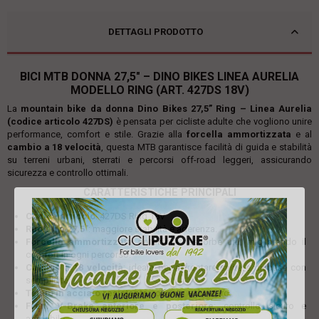
DETTAGLI PRODOTTO
BICI MTB DONNA 27,5" – DINO BIKES LINEA AURELIA
MODELLO RING (ART. 427DS 18V)
La
mountain bike da donna Dino Bikes 27,5” Ring – Linea Aurelia
(codice articolo 427DS)
è pensata per cicliste adulte che vogliono unire
performance, comfort e stile. Grazie alla
forcella ammortizzata
e al
cambio a 18 velocità
, questa MTB garantisce facilità di guida e stabilità
su terreni urbani, sterrati e percorsi off-road leggeri, assicurando
sicurezza e controllo ottimali.
CARATTERISTICHE PRINCIPALI
Codice articolo
: 427DS Ring 18V
Ruote da 27,5”
: maggiore stabilità e aderenza.
Forcella ammortizzata anteriore
: assorbe urti, migliorando il
comfort in ogni percorso.
Cambio a 18 velocità
: ideale per affrontare salite e discese con
semplicità.
Telaio in acciaio resistente
: robusto e duraturo.
Freni V-Brake anteriore e posteriore
: controllo sicuro e
affidabile.