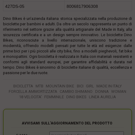
427DS-05
8006817906308
Dino Bikes è un’azienda italiana storica specializzata nella produzione di
biciclette per bambini e adulti. Da oltre un secolo rappresenta un punto di
riferimento nel settore grazie alla qualità artigianale del Made in Italy, alla
sicurezza certificata e a un design sempre innovativo. Le biciclette Dino
Bikes, riconosciute a livello internazionale, uniscono tradizione e
modernità, offrendo modelli pensati per tutte le età ed esigenze: dalle
prime bici per i più piccoli alle city bike, fino a modelli pieghevoli, fat bike
e monopattini. Ogni bicicletta è realizzata in Italia con materiali resistenti e
conformi agli standard europei, per garantire affidabilità e durata nel
tempo. Dino Bikes è sinonimo di biciclette italiane di qualità, eccellenza e
passione per le due ruote.
BICICLETTA
MTB
MOUNTAIN BIKE
BICI
GIRL
MADE IN ITALY
FORCELLA AMMORTIZZATA
CAMBIO SHIMANO
DONNA
WOMAN
18 VELOCITA'
FEMMINILE
DINO BIKES
LINEA AURELIA
AVVISAMI SULL'AGGIORNAMENTO DEL PRODOTTO