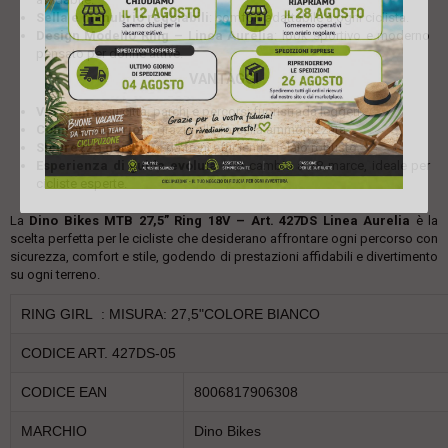
Sella e manubrio regolabili
: comfort adattabile a ogni ciclista.
Design Modello Ring – Linea Aurelia
: look sportivo e moderno
pensato per donne attive.
VANTAGGI
Versatilità
su città, parchi e percorsi fuoristrada leggeri.
Comfort superiore
grazie alla forcella ammortizzata.
Sicurezza garantita
da freni efficienti e telaio robusto.
Esperienza di guida evoluta
con cambio a 18 marce, ideale per
cicliste esperte.
La
Dino Bikes MTB 27,5” Ring 18V – Art. 427DS Linea Aurelia
è la
scelta perfetta per le cicliste che desiderano affrontare ogni percorso con
sicurezza, comfort e stile, godendo di prestazioni affidabili e divertimento
su ogni terreno.
RING GIRL : MISURA: 27,5"COLORE BIANCO
CODICE ART. 427DS-05
CODICE EAN
8006817906308
MARCHIO
Dino Bikes