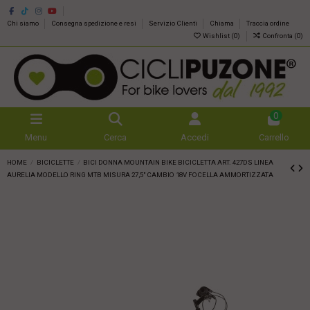
Chi siamo
Consegna spedizione e resi
Servizio Clienti
Chiama
Traccia ordine
Wishlist (
0
)
Confronta (
0
)
0
Menu
Cerca
Accedi
Carrello
HOME
BICICLETTE
BICI DONNA MOUNTAIN BIKE BICICLETTA ART. 427DS LINEA
AURELIA MODELLO RING MTB MISURA 27,5" CAMBIO 18V FOCELLA AMMORTIZZATA