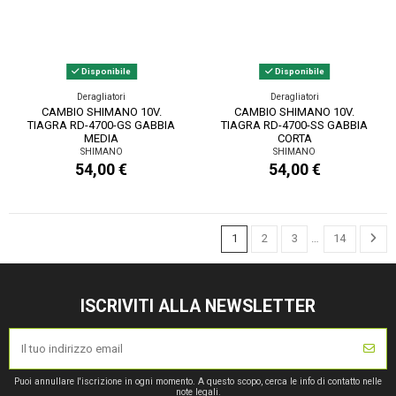
Disponibile
Disponibile
Deragliatori
Deragliatori
CAMBIO SHIMANO 10V.
CAMBIO SHIMANO 10V.
TIAGRA RD-4700-GS GABBIA
TIAGRA RD-4700-SS GABBIA
MEDIA
CORTA
SHIMANO
SHIMANO
54,00 €
54,00 €
1
2
3
…
14
ISCRIVITI ALLA NEWSLETTER
Puoi annullare l'iscrizione in ogni momento. A questo scopo, cerca le info di contatto nelle
note legali.