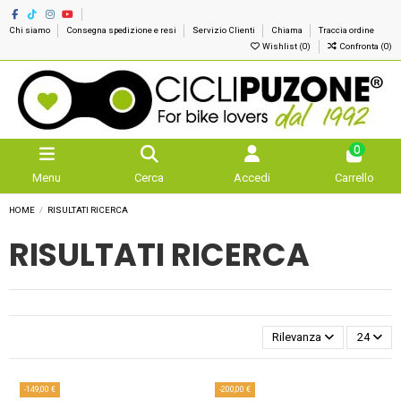
Chi siamo
Consegna spedizione e resi
Servizio Clienti
Chiama
Traccia ordine
Wishlist (
0
)
Confronta (
0
)
0
Menu
Cerca
Accedi
Carrello
HOME
RISULTATI RICERCA
RISULTATI RICERCA
Rilevanza
24
-149,00 €
-200,00 €