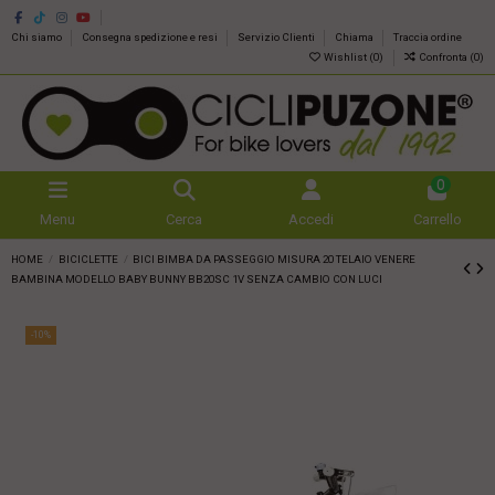
Chi siamo
Consegna spedizione e resi
Servizio Clienti
Chiama
Traccia ordine
Wishlist (
0
)
Confronta (
0
)
0
Menu
Cerca
Accedi
Carrello
HOME
BICICLETTE
BICI BIMBA DA PASSEGGIO MISURA 20 TELAIO VENERE
BAMBINA MODELLO BABY BUNNY BB20SC 1V SENZA CAMBIO CON LUCI
-10%