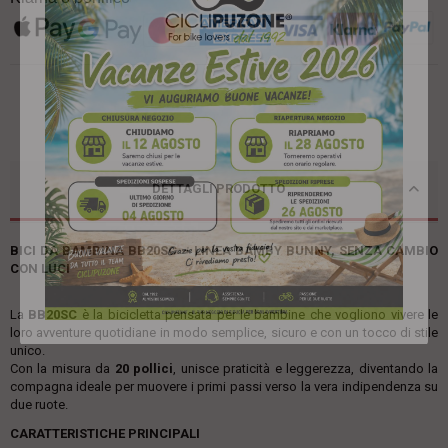
DETTAGLI PRODOTTO
BICI DA BAMBINA BB20SC – LINEA BAMBY BUNNY, SENZA CAMBIO
CON LUCI
La
BB20SC
è la bicicletta pensata per le bambine che vogliono vivere le
loro avventure quotidiane in modo semplice, sicuro e con un tocco di stile
unico.
Con la misura da
20 pollici
, unisce praticità e leggerezza, diventando la
compagna ideale per muovere i primi passi verso la vera indipendenza su
due ruote.
CARATTERISTICHE PRINCIPALI