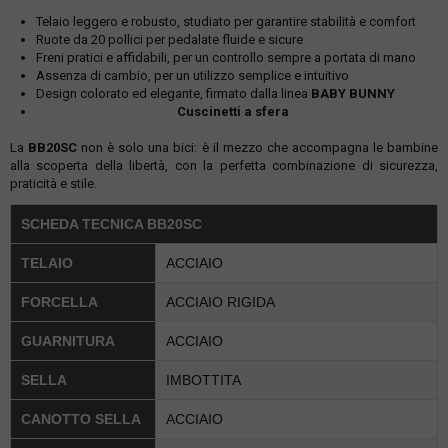
Telaio leggero e robusto, studiato per garantire stabilità e comfort
Ruote da 20 pollici per pedalate fluide e sicure
Freni pratici e affidabili, per un controllo sempre a portata di mano
Assenza di cambio, per un utilizzo semplice e intuitivo
Design colorato ed elegante, firmato dalla linea
BABY BUNNY
Cuscinetti a sfera
La
BB20SC
non è solo una bici: è il mezzo che accompagna le bambine
alla scoperta della libertà, con la perfetta combinazione di sicurezza,
praticità e stile.
SCHEDA TECNICA BB20SC
TELAIO
ACCIAIO
FORCELLA
ACCIAIO RIGIDA
GUARNITURA
ACCIAIO
SELLA
IMBOTTITA
CANOTTO SELLA
ACCIAIO