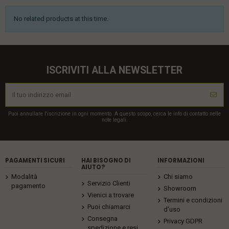
No related products at this time.
ISCRIVITI ALLA NEWSLETTER
Puoi annullare l'iscrizione in ogni momento. A questo scopo, cerca le info di contatto nelle
note legali.
PAGAMENTI SICURI
HAI BISOGNO DI
INFORMAZIONI
AIUTO?
Modalità
Chi siamo
Servizio Clienti
pagamento
Showroom
Vienici a trovare
Termini e condizioni
Puoi chiamarci
d'uso
Consegna
Privacy GDPR
spedizione e resi