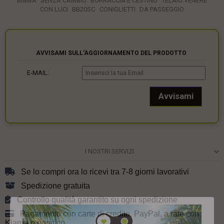
BIMBA
SENZA CAMBIO
BORRACCIA E CESTINO
TELAIO VENERE
CON LUCI
BB20SC
CONIGLIETTI
DA PASSEGGIO
AVVISAMI SULL'AGGIORNAMENTO DEL PRODOTTO
E-MAIL:
I NOSTRI SERVIZI
Se lo compri ora lo ricevi tra 7-8 giorni lavorativi
Spedizione gratuita
Controllo qualità garantito su ogni spedizione
Pagamento con carte di credito, PayPal, a rate con
Klarna o bonifico