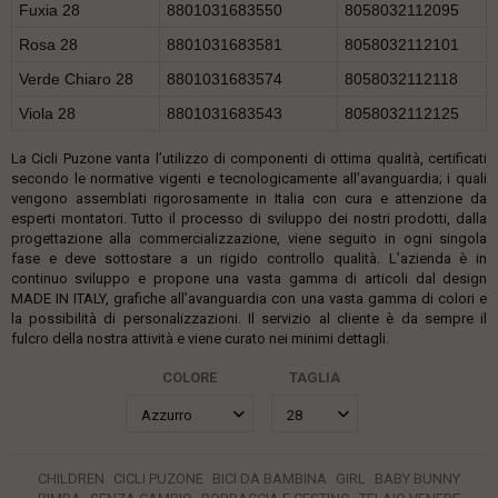
Fuxia 28
8801031683550
8058032112095
Rosa 28
8801031683581
8058032112101
Verde Chiaro 28
8801031683574
8058032112118
Viola 28
8801031683543
8058032112125
La Cicli Puzone vanta l’utilizzo di componenti di ottima qualità, certificati
secondo le normative vigenti e tecnologicamente all’avanguardia; i quali
vengono assemblati rigorosamente in Italia con cura e attenzione da
esperti montatori. Tutto il processo di sviluppo dei nostri prodotti, dalla
progettazione alla commercializzazione, viene seguito in ogni singola
fase e deve sottostare a un rigido controllo qualità. L’azienda è in
continuo sviluppo e propone una vasta gamma di articoli dal design
MADE IN ITALY, grafiche all’avanguardia con una vasta gamma di colori e
la possibilità di personalizzazioni. Il servizio al cliente è da sempre il
fulcro della nostra attività e viene curato nei minimi dettagli.
COLORE
TAGLIA
CHILDREN
CICLI PUZONE
BICI DA BAMBINA
GIRL
BABY BUNNY