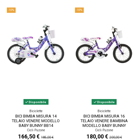
-10%
-10%
Disponibile
Disponibile
Biciclette
Biciclette
BICI BIMBA MISURA 14
BICI BIMBA MISURA 16
TELAIO VENERE MODELLO
TELAIO VENERE BAMBINA
BABY BUNNY BB14
MODELLO BABY BUNNY
BAMBINA 1V
BB16 1V
Cicli Puzone
Cicli Puzone
166,50 €
180,00 €
185,00 €
200,00 €