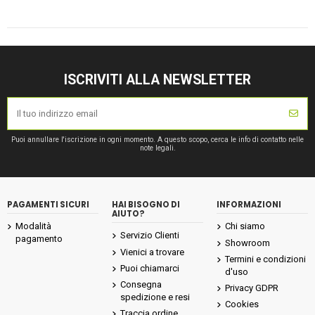
ISCRIVITI ALLA NEWSLETTER
Puoi annullare l'iscrizione in ogni momento. A questo scopo, cerca le info di contatto nelle
note legali.
PAGAMENTI SICURI
HAI BISOGNO DI
INFORMAZIONI
AIUTO?
Modalità
Chi siamo
Servizio Clienti
pagamento
Showroom
Vienici a trovare
Termini e condizioni
Puoi chiamarci
d'uso
Consegna
Privacy GDPR
spedizione e resi
Cookies
Traccia ordine