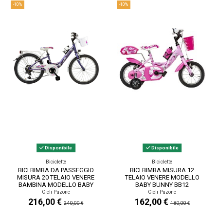
-10%
-10%
Disponibile
Disponibile
Biciclette
Biciclette
BICI BIMBA DA PASSEGGIO
BICI BIMBA MISURA 12
MISURA 20 TELAIO VENERE
TELAIO VENERE MODELLO
BAMBINA MODELLO BABY
BABY BUNNY BB12
BUNNY BB20CC 6V...
BAMBINA 1V
Cicli Puzone
Cicli Puzone
216,00 €
162,00 €
240,00 €
180,00 €