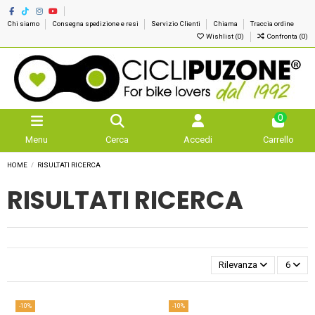
Chi siamo
Consegna spedizione e resi
Servizio Clienti
Chiama
Traccia ordine
Wishlist (
0
)
Confronta (
0
)
0
Menu
Cerca
Accedi
Carrello
HOME
RISULTATI RICERCA
RISULTATI RICERCA
Rilevanza
6
-10%
-10%