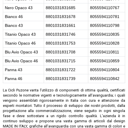
Nero Opaco 43
8801031831685
8055594110767
Bianco 46
8801031831678
8055594110781
Bianco 43
8801031831661
8055594110798
Titanio Opaco 43
8801031831746
8055594110835
Titanio Opaco 46
8801031831753
8055594110828
Blu Avio Opaco 43
8801031831708
8055594110811
Blu Avio Opaco 46
8801031831715
8055594110859
Panna 43
8801031831722
8055594110804
Panna 46
8801031831739
8055594110842
La Cicli Puzone vanta l’utilizzo di componenti di ottima qualità, certificati
secondo le normative vigenti e tecnologicamente all’avanguardia; i quali
vengono assemblati rigorosamente in Italia con cura e attenzione da
esperti montatori. Tutto il processo di sviluppo dei nostri prodotti, dalla
progettazione alla commercializzazione, viene seguito in ogni singola
fase e deve sottostare a un rigido controllo qualità. L’azienda è in
continuo sviluppo e propone una vasta gamma di articoli dal design
MADE IN ITALY, grafiche all’avanguardia con una vasta gamma di colori e