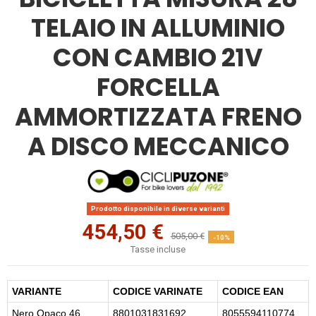
TELAIO IN ALLUMINIO
CON CAMBIO 21V
FORCELLA
AMMORTIZZATA FRENO
A DISCO MECCANICO
Prodotto disponibile in diverse varianti
454,50 €
505,00 €
-10%
Tasse incluse
VARIANTE
CODICE VARINATE
CODICE EAN
Nero Opaco 46
8801031831692
8055594110774