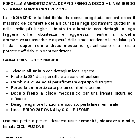
FORCELLA AMMORTIZZATA, DOPPIO FRENO A DISCO – LINEA IBRIDO
28 DONNA MARCA CICLI PUZONE
La
I-D21VSF-D
è la bici ibrida da donna progettata per chi cerca il
massimo del
comfort e della sicurezza
negli spostamenti quotidiani e
nelle uscite più lunghe. Il
telaio in alluminio con dettagli in lega
leggera
offre robustezza e leggerezza, mentre la
forcella
ammortizzata
assorbe le asperità della strada rendendo la pedalata più
fluida. I
doppi freni a disco meccanici
garantiscono una frenata
potente e affidabile in ogni condizione.
CARATTERISTICHE PRINCIPALI
Telaio in
alluminio
con dettagli in lega leggera
Ruote da
28"
ideali per città e percorsi extraurbani
Cambio a 21 velocità
per affrontare ogni tipo di tragitto
Forcella ammortizzata
per un comfort superiore
Doppio freno a disco meccanico
per una frenata sicura ed
efficace
Design elegante e funzionale, studiato per la linea femminile
Linea
IBRIDO 28 DONNA
by
CICLI PUZONE
Una bici perfetta per chi desidera unire
comodità, sicurezza e stile
,
firmata
CICLI PUZONE
.