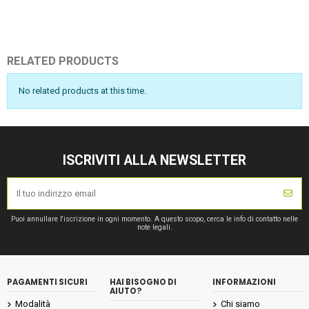
RELATED PRODUCTS
No related products at this time.
ISCRIVITI ALLA NEWSLETTER
Puoi annullare l'iscrizione in ogni momento. A questo scopo, cerca le info di contatto nelle
note legali.
PAGAMENTI SICURI
HAI BISOGNO DI
INFORMAZIONI
AIUTO?
Modalità
Chi siamo