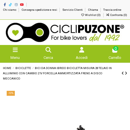
Chi siamo
Consegna spedizione e resi
Servizio Clienti
Chiama
Traccia ordine
Wishlist (
0
)
Confronta (
0
)
0
Menu
Cerca
Accedi
Carrello
HOME
BICICLETTE
BICI DA DONNA IBRIDO BICICLETTA MISURA 28 TELAIO IN
ALLUMINIO CON CAMBIO 21V FORCELLA AMMORTIZZATA FRENO A DISCO
MECCANICO
-10%