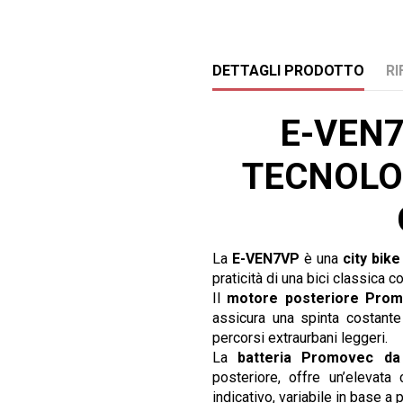
DETTAGLI PRODOTTO
RI
E-VEN7
TECNOLOG
La
E-VEN7VP
è una
city bik
praticità di una bici classica c
Il
motore posteriore Pro
assicura una spinta costante 
percorsi extraurbani leggeri.
La
batteria Promovec d
posteriore, offre un’elevata
indicativo, variabile in base a 