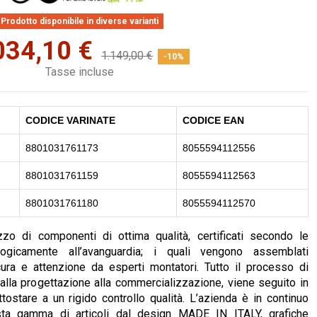
Prodotto disponibile in diverse varianti
034,10 €
1.149,00 €
-10%
Tasse incluse
CODICE VARINATE
CODICE EAN
8801031761173
8055594112556
8801031761159
8055594112563
8801031761180
8055594112570
izzo di componenti di ottima qualità, certificati secondo le
ogicamente all’avanguardia; i quali vengono assemblati
cura e attenzione da esperti montatori. Tutto il processo di
dalla progettazione alla commercializzazione, viene seguito in
ostare a un rigido controllo qualità. L’azienda è in continuo
ta gamma di articoli dal design MADE IN ITALY, grafiche