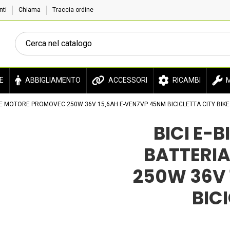
enti
Chiama
Traccia ordine
E
ABBIGLIAMENTO
ACCESSORI
RICAMBI
M
A E MOTORE PROMOVEC 250W 36V 15,6AH E-VEN7VP 45NM BICICLETTA CITY BIKE
BICI E-
BATTERI
250W 36V 
BIC