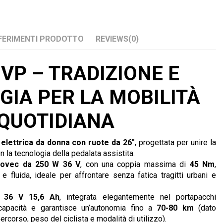
FERIMENTI PRODOTTO
REVIEWS
(0)
VP – TRADIZIONE E
IA PER LA MOBILITÀ
QUOTIDIANA
e elettrica da donna con ruote da 26"
, progettata per unire la
on la tecnologia della pedalata assistita.
movec da 250 W 36 V
, con una coppia massima di
45 Nm
,
e fluida, ideale per affrontare senza fatica tragitti urbani e
a 36 V 15,6 Ah
, integrata elegantemente nel portapacchi
 capacità e garantisce un’autonomia fino a
70-80 km
(dato
percorso, peso del ciclista e modalità di utilizzo).