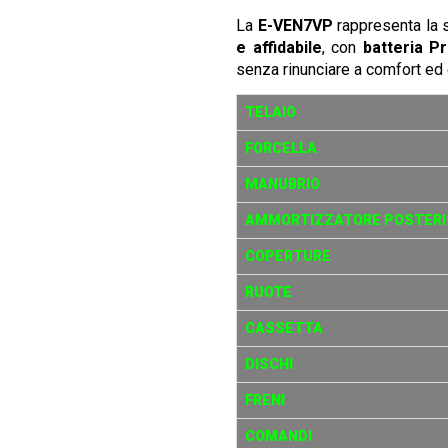
La
E-VEN7VP
rappresenta la s
e affidabile
, con
batteria P
senza rinunciare a comfort ed el
TELAIO
FORCELLA
MANUBRIO
AMMORTIZZATORE POSTERI
COPERTURE
RUOTE
CASSETTA
DISCHI
FRENI
COMANDI