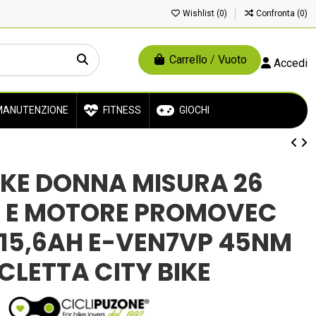
Wishlist (
0
)
Confronta (
0
)
Carrello
/
Vuoto
Accedi
ANUTENZIONE
FITNESS
GIOCHI
BIKE DONNA MISURA 26
A E MOTORE PROMOVEC
15,6AH E-VEN7VP 45NM
ICLETTA CITY BIKE