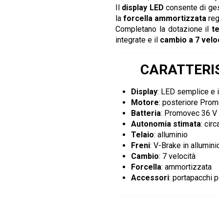
Il
display LED
consente di gest
la
forcella ammortizzata
reg
Completano la dotazione il
te
integrate e il
cambio a 7 velo
CARATTERIS
Display
: LED semplice e i
Motore
: posteriore Pro
Batteria
: Promovec 36 V 
Autonomia stimata
: cir
Telaio
: alluminio
Freni
: V-Brake in allumini
Cambio
: 7 velocità
Forcella
: ammortizzata
Accessori
: portapacchi p