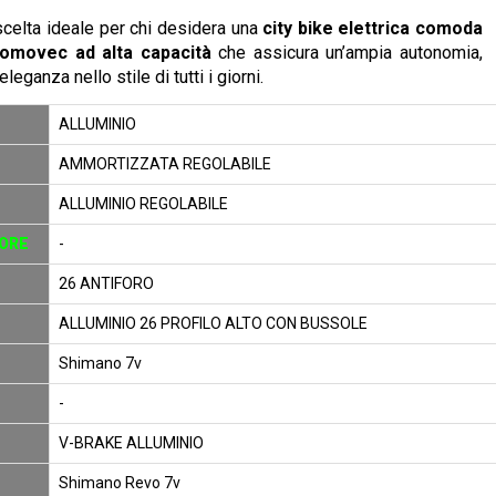
celta ideale per chi desidera una
city bike elettrica comoda
romovec ad alta capacità
che assicura un’ampia autonomia,
eganza nello stile di tutti i giorni.
ALLUMINIO
AMMORTIZZATA REGOLABILE
ALLUMINIO REGOLABILE
ORE
-
26 ANTIFORO
ALLUMINIO 26 PROFILO ALTO CON BUSSOLE
Shimano 7v
-
V-BRAKE ALLUMINIO
Shimano Revo 7v