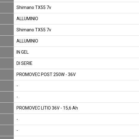
Shimano TX55 7v
ALLUMINIO
Shimano TX55 7v
ALLUMINIO
IN GEL
DI SERIE
PROMOVEC POST 250W - 36V
-
-
PROMOVEC LITIO 36V - 15,6 Ah
-
-