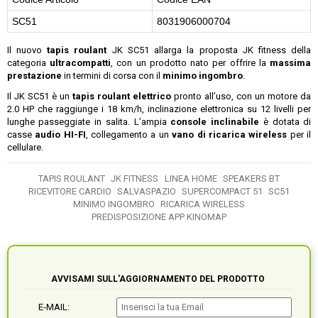
SC51
8031906000704
Il nuovo
tapis roulant
JK SC51 allarga la proposta JK fitness della
categoria
ultracompatti
, con un prodotto nato per offrire la
massima
prestazione
in termini di corsa con il
minimo ingombro
.
Il JK SC51 è un
tapis roulant elettrico
pronto all’uso, con un motore da
2.0 HP che raggiunge i 18 km/h, inclinazione elettronica su 12 livelli per
lunghe passeggiate in salita. L’ampia
console inclinabile
è dotata di
casse
audio HI-FI
, collegamento a un
vano di ricarica wireless
per il
cellulare.
TAPIS ROULANT
JK FITNESS
LINEA HOME
SPEAKERS BT
RICEVITORE CARDIO
SALVASPAZIO
SUPERCOMPACT 51
SC51
MINIMO INGOMBRO
RICARICA WIRELESS
PREDISPOSIZIONE APP KINOMAP
AVVISAMI SULL'AGGIORNAMENTO DEL PRODOTTO
E-MAIL: