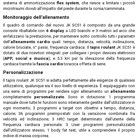
sistema di ammortizzazione
flex system
, che riesce a limitare i piccoli
microtraumi dovuti all’impatto del piede durante la corsa/camminata.
Monitoraggio dell’allenamento
Il quadro di comando del nuovo JK SC51 è composto da una grande
console ribaltabile con
6 display
a LED bianchi e 3 matrici ad arco che
enfatizzano la prestazione, per mantenere sotto controllo tutti i parametri
dell’
allenamento cardio
quali: tempo, distanza, velocità, inclinazione,
calorie bruciate, n° passi, frequenza cardiaca. Il
tapis roulant
JK SC51 è
dotato di due ricevitori integrati: per collegare i propri devices elettronici
(
APP, social e musica
); e 5.3 kH per la rilevazione della frequenza
cardiaca tramite la
fascia cardio
toracica offerta di serie.
Personalizzazione
Il tapis roulant JK SC51 si adatta perfettamente alle esigenze di qualsiasi
utilizzatore, qualunque sia il suo livello di esperienza. È equipaggiato con
una serie di programmi per rendere ogni allenamento un
allenamento
completamente
personalizzato
. Sono in dotazione: 1 programma
manuale dove tutte le funzioni sono interamente gestite dall’utilizzatore in
ogni momento; 3 programmi a target con obiettivi a tempo, distanza,
calorie; 36 programmi preimpostati con la variazione combinata fra
velocità ed inclinazione; 3 HRC target determinato dall’utente della
frequenza cardiaca personale; 3 User programmi personalizzabili
dall’utilizzatore stesso; 1 body fat test, utile a comprendere il proprio
indice di massa corporea.