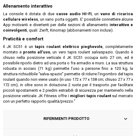
Allenamento interattivo
La console è dotata di due
casse audio HI-FI
, un
vano di ricarica
cellulare wireless
, un vano porta oggetti. E' possibile connettere alcune
App motivanti e divertenti per delle sezioni di allenamento
interattive e
coinvolgenti
, quali: Zwift, Kinomap (abbonamenti non inclusi).
Praticità e comfort
Il JK SC51 è un
tapis roulant elettrico pieghevole
, completamente
montato e
pronto all’uso
, un vero tapis roulant salvaspazio. Quando è
chiuso nella posizione verticale il JK SC51 occupa solo 27 cm, ed è
possibile riporlo dietro ad una porta o fra armadio e muro. La sua struttura
robusta in acciaio (71 kg) permette l’uso a persone fino a 120 kg; la
struttura richiudibile “salva-spazio” permette di ridurre l’ingombro del tapis
roulant quando non viene usato (in uso 172 x 77 x 138 cm; chiuso 27 x 77 x
172 cm); in oltre sono in dotazione 2 ruote per il trasporto per facilitare
piccoli spostamenti e 2 piedini estraibili di sicurezza per mantenerlo nella
posizione verticale. JK Fitness offre i
migliori tapis roulant
sul mercato
con un perfetto rapporto qualità/prezzo."
RIFERIMENTI PRODOTTO