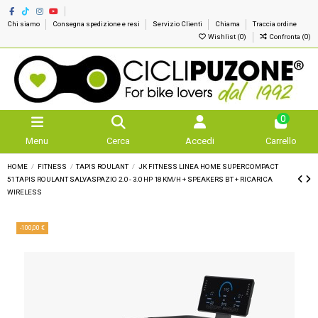
Chi siamo
Consegna spedizione e resi
Servizio Clienti
Chiama
Traccia ordine
Wishlist (
0
)
Confronta (
0
)
0
Menu
Cerca
Accedi
Carrello
HOME
FITNESS
TAPIS ROULANT
JK FITNESS LINEA HOME SUPERCOMPACT
51 TAPIS ROULANT SALVASPAZIO 2.0 - 3.0 HP 18 KM/H + SPEAKERS BT + RICARICA
WIRELESS
-100,00 €