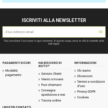
ISCRIVITI ALLA NEWSLETTER
Puoi annullare l'iscrizione in ogni momento. A questo scopo, cerca le info di contatto nelle
note legali.
PAGAMENTI SICURI
HAI BISOGNO DI
INFORMAZIONI
AIUTO?
Modalità
Chi siamo
Servizio Clienti
pagamento
Showroom
Vienici a trovare
Termini e condizioni
Puoi chiamarci
d'uso
Consegna
Privacy GDPR
spedizione e resi
Cookies
Traccia ordine
I NOSTRI CONTATTI