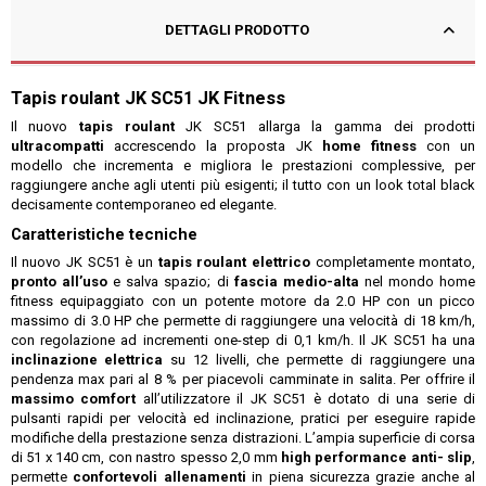
DETTAGLI PRODOTTO
Tapis roulant JK SC51 JK Fitness
Il nuovo
tapis roulant
JK SC51 allarga la gamma dei prodotti
ultracompatti
accrescendo la proposta JK
home fitness
con un
modello che incrementa e migliora le prestazioni complessive, per
raggiungere anche agli utenti più esigenti; il tutto con un look total black
decisamente contemporaneo ed elegante.
Caratteristiche tecniche
Il nuovo JK SC51 è un
tapis roulant elettrico
completamente montato,
pronto all’uso
e salva spazio; di
fascia medio-alta
nel mondo home
fitness equipaggiato con un potente motore da 2.0 HP con un picco
massimo di 3.0 HP che permette di raggiungere una velocità di 18 km/h,
con regolazione ad incrementi one-step di 0,1 km/h. Il JK SC51 ha una
inclinazione elettrica
su 12 livelli, che permette di raggiungere una
pendenza max pari al 8 % per piacevoli camminate in salita. Per offrire il
massimo comfort
all’utilizzatore il JK SC51 è dotato di una serie di
pulsanti rapidi per velocità ed inclinazione, pratici per eseguire rapide
modifiche della prestazione senza distrazioni. L’ampia superficie di corsa
di 51 x 140 cm, con nastro spesso 2,0 mm
high performance anti- slip
,
permette
confortevoli allenamenti
in piena sicurezza grazie anche al