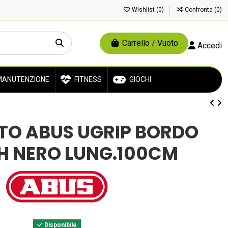
Wishlist (
0
)
Confronta (
0
)
Carrello
/
Vuoto
Accedi
ANUTENZIONE
FITNESS
GIOCHI
TO ABUS UGRIP BORDO
H NERO LUNG.100CM
Disponibile