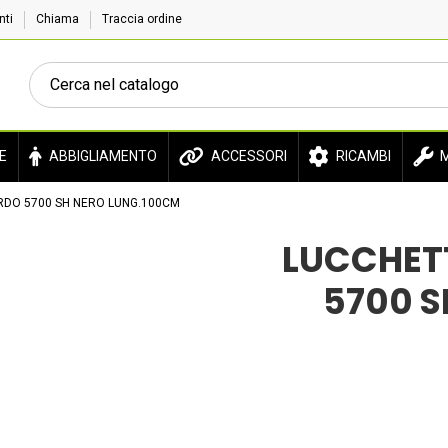
enti
Chiama
Traccia ordine
E
ABBIGLIAMENTO
ACCESSORI
RICAMBI
M
RDO 5700 SH NERO LUNG.100CM
LUCCHET
5700 S