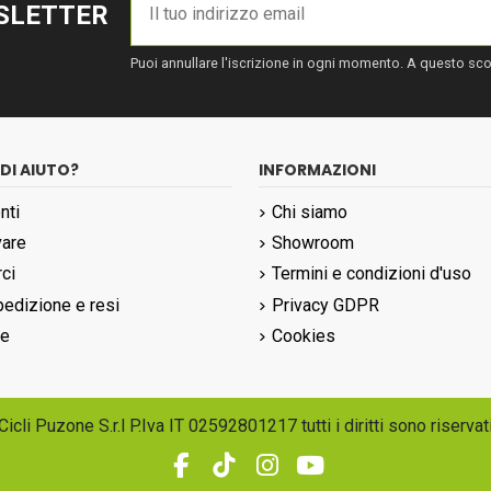
WSLETTER
Puoi annullare l'iscrizione in ogni momento. A questo scopo
DI AIUTO?
INFORMAZIONI
nti
Chi siamo
vare
Showroom
ci
Termini e condizioni d'uso
edizione e resi
Privacy GDPR
ne
Cookies
Cicli Puzone S.r.l P.Iva IT 02592801217 tutti i diritti sono riservat