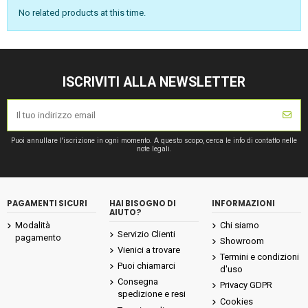
No related products at this time.
ISCRIVITI ALLA NEWSLETTER
Puoi annullare l'iscrizione in ogni momento. A questo scopo, cerca le info di contatto nelle
note legali.
PAGAMENTI SICURI
HAI BISOGNO DI
INFORMAZIONI
AIUTO?
Modalità
Chi siamo
Servizio Clienti
pagamento
Showroom
Vienici a trovare
Termini e condizioni
Puoi chiamarci
d'uso
Consegna
Privacy GDPR
spedizione e resi
Cookies