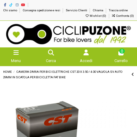
Chi siamo
Consegna spedizione e resi
Servizio Clienti
Chiama
Traccia ordine
Wishlist (
0
)
Confronta (
0
)
0
Menu
Cerca
Accedi
Carrello
HOME
CAMERA D'ARIA PER BICI ELETTRICHE CST 20 X 3.50 / 4.00 VALVOLA SV AUTO
29MM IN SCATOLA PER BICICLETTA FAT BIKE