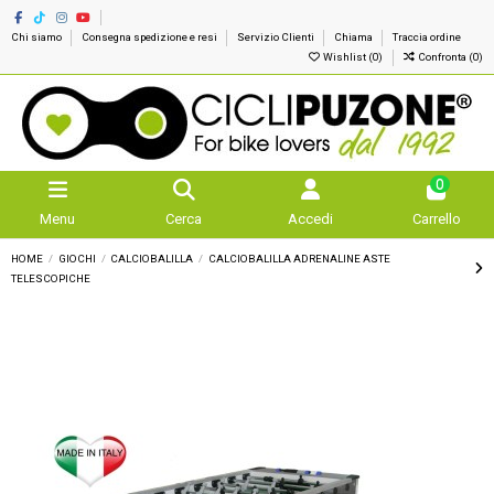
Chi siamo
Consegna spedizione e resi
Servizio Clienti
Chiama
Traccia ordine
Wishlist (
0
)
Confronta (
0
)
0
Menu
Cerca
Accedi
Carrello
HOME
GIOCHI
CALCIOBALILLA
CALCIOBALILLA ADRENALINE ASTE
TELESCOPICHE