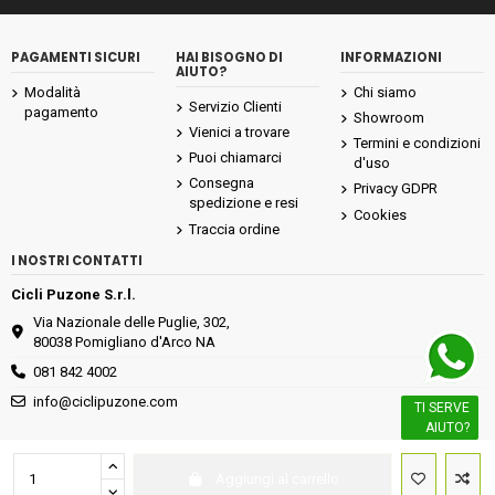
PAGAMENTI SICURI
HAI BISOGNO DI
INFORMAZIONI
AIUTO?
Modalità
Chi siamo
Servizio Clienti
pagamento
Showroom
Vienici a trovare
Termini e condizioni
Puoi chiamarci
d'uso
Consegna
Privacy GDPR
spedizione e resi
Cookies
Traccia ordine
I NOSTRI CONTATTI
Cicli Puzone S.r.l.
Via Nazionale delle Puglie, 302,
80038 Pomigliano d'Arco NA
081 842 4002
info@ciclipuzone.com
TI SERVE
AIUTO?
Cicli Puzone S.r.l P.Iva IT 02592801217 tutti i diritti sono riservati
Aggiungi al carrello