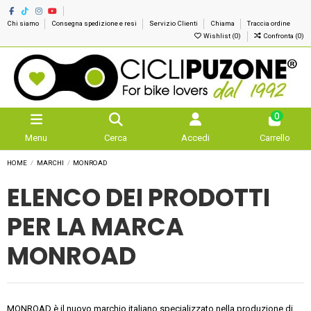
Chi siamo
Consegna spedizione e resi
Servizio Clienti
Chiama
Traccia ordine
Wishlist (
0
)
Confronta (
0
)
0
Menu
Cerca
Accedi
Carrello
HOME
MARCHI
MONROAD
ELENCO DEI PRODOTTI
PER LA MARCA
MONROAD
MONROAD è il nuovo marchio italiano specializzato nella produzione di