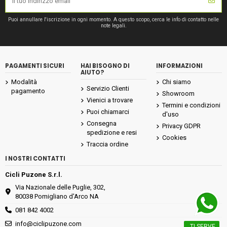
Puoi annullare l'iscrizione in ogni momento. A questo scopo, cerca le info di contatto nelle
note legali.
PAGAMENTI SICURI
HAI BISOGNO DI
INFORMAZIONI
AIUTO?
Modalità
Chi siamo
Servizio Clienti
pagamento
Showroom
Vienici a trovare
Termini e condizioni
Puoi chiamarci
d'uso
Consegna
Privacy GDPR
spedizione e resi
Cookies
Traccia ordine
I NOSTRI CONTATTI
Cicli Puzone S.r.l.
Via Nazionale delle Puglie, 302,
80038 Pomigliano d'Arco NA
081 842 4002
info@ciclipuzone.com
TI SERVE