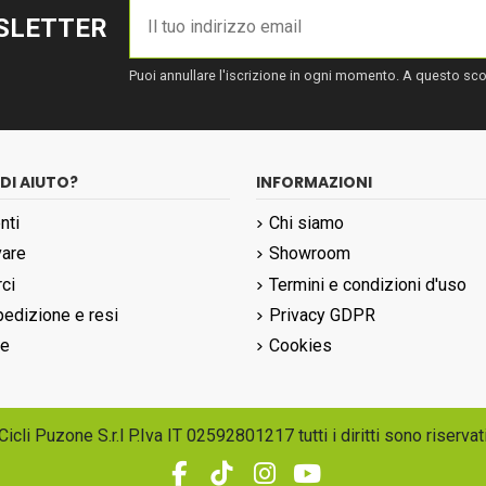
WSLETTER
Puoi annullare l'iscrizione in ogni momento. A questo scopo
DI AIUTO?
INFORMAZIONI
nti
Chi siamo
vare
Showroom
ci
Termini e condizioni d'uso
edizione e resi
Privacy GDPR
ne
Cookies
Cicli Puzone S.r.l P.Iva IT 02592801217 tutti i diritti sono riservat