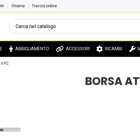
enti
Chiama
Traccia ordine
E
ABBIGLIAMENTO
ACCESSORI
RICAMBI
M
10 PZ
BORSA AT