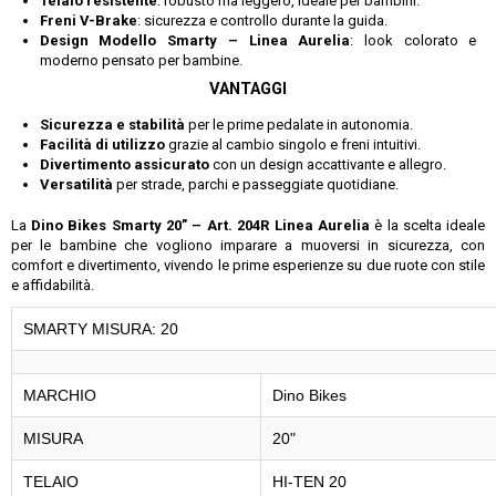
Telaio resistente
: robusto ma leggero, ideale per bambini.
Freni V-Brake
: sicurezza e controllo durante la guida.
Design Modello Smarty – Linea Aurelia
: look colorato e
moderno pensato per bambine.
VANTAGGI
Sicurezza e stabilità
per le prime pedalate in autonomia.
Facilità di utilizzo
grazie al cambio singolo e freni intuitivi.
Divertimento assicurato
con un design accattivante e allegro.
Versatilità
per strade, parchi e passeggiate quotidiane.
La
Dino Bikes Smarty 20” – Art. 204R Linea Aurelia
è la scelta ideale
per le bambine che vogliono imparare a muoversi in sicurezza, con
comfort e divertimento, vivendo le prime esperienze su due ruote con stile
e affidabilità.
SMARTY MISURA: 20
MARCHIO
Dino Bikes
MISURA
20"
TELAIO
HI-TEN 20