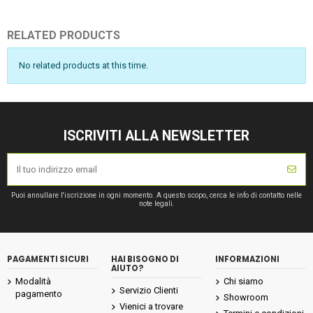
RELATED PRODUCTS
No related products at this time.
ISCRIVITI ALLA NEWSLETTER
Puoi annullare l'iscrizione in ogni momento. A questo scopo, cerca le info di contatto nelle
note legali.
PAGAMENTI SICURI
HAI BISOGNO DI
INFORMAZIONI
AIUTO?
Modalità
Chi siamo
Servizio Clienti
pagamento
Showroom
Vienici a trovare