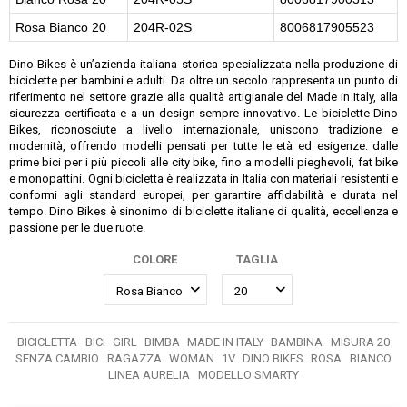
Rosa Bianco 20
204R-02S
8006817905523
Dino Bikes è un’azienda italiana storica specializzata nella produzione di
biciclette per bambini e adulti. Da oltre un secolo rappresenta un punto di
riferimento nel settore grazie alla qualità artigianale del Made in Italy, alla
sicurezza certificata e a un design sempre innovativo. Le biciclette Dino
Bikes, riconosciute a livello internazionale, uniscono tradizione e
modernità, offrendo modelli pensati per tutte le età ed esigenze: dalle
prime bici per i più piccoli alle city bike, fino a modelli pieghevoli, fat bike
e monopattini. Ogni bicicletta è realizzata in Italia con materiali resistenti e
conformi agli standard europei, per garantire affidabilità e durata nel
tempo. Dino Bikes è sinonimo di biciclette italiane di qualità, eccellenza e
passione per le due ruote.
COLORE
TAGLIA
BICICLETTA
BICI
GIRL
BIMBA
MADE IN ITALY
BAMBINA
MISURA 20
SENZA CAMBIO
RAGAZZA
WOMAN
1V
DINO BIKES
ROSA
BIANCO
LINEA AURELIA
MODELLO SMARTY