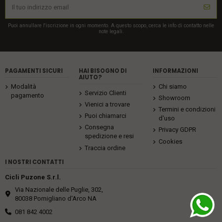
Puoi annullare l'iscrizione in ogni momento. A questo scopo, cerca le info di contatto nelle
note legali.
PAGAMENTI SICURI
HAI BISOGNO DI
INFORMAZIONI
AIUTO?
Modalità
Chi siamo
Servizio Clienti
pagamento
Showroom
Vienici a trovare
Termini e condizioni
Puoi chiamarci
d'uso
Consegna
Privacy GDPR
spedizione e resi
Cookies
Traccia ordine
I NOSTRI CONTATTI
Cicli Puzone S.r.l.
Via Nazionale delle Puglie, 302,
80038 Pomigliano d'Arco NA
081 842 4002