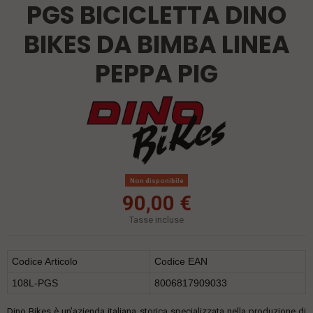
PGS BICICLETTA DINO
BIKES DA BIMBA LINEA
PEPPA PIG
Non disponibile
90,00 €
Tasse incluse
Codice Articolo
Codice EAN
108L-PGS
8006817909033
Dino Bikes è un’azienda italiana storica specializzata nella produzione di