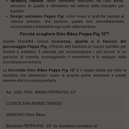
Struttura robusta
: telaio resistente realizzato da Dino Bikes,
sinonimo di qualità e affidabilità nel settore delle biciclette per
bambini.
Design esclusivo Peppa Pig
: colori vivaci e grafiche ispirate al
cartone animato, che rendono questa bici immediatamente
riconoscibile e irresistibile agli occhi delle bambine.
Perché scegliere Dino Bikes Peppa Pig 10"?
Questa bicicletta unisce
sicurezza, qualità e il fascino del
personaggio Peppa Pig
, offrendo alle bambine un mezzo perfetto per
iniziare a pedalare. È pensata per accompagnare i più piccoli in un
percorso di crescita, incoraggiando il movimento e lo sviluppo della
coordinazione motoria.
La
bicicletta Dino Bikes Peppa Pig 10"
è il regalo ideale per tutte le
bambine che desiderano vivere le proprie prime avventure a pedali
insieme alla loro eroina preferita.
Art. 108L-PGS -BIMBA PEPPA PIG-10"
CODICE EAN 8006817909033
MARCHIO Dino Bikes
Bicicletta PEPPA PIG 10" da bambina completa di: