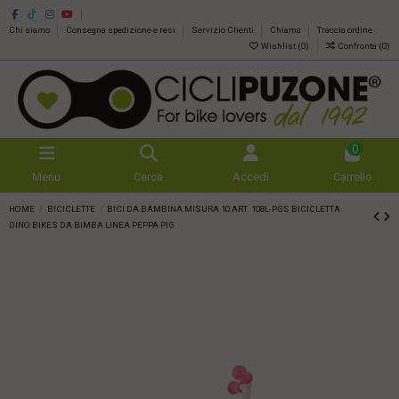
Chi siamo
Consegna spedizione e resi
Servizio Clienti
Chiama
Traccia ordine
Wishlist (
0
)
Confronta (
0
)
0
Menu
Cerca
Accedi
Carrello
HOME
BICICLETTE
BICI DA BAMBINA MISURA 10 ART. 108L-PGS BICICLETTA
DINO BIKES DA BIMBA LINEA PEPPA PIG