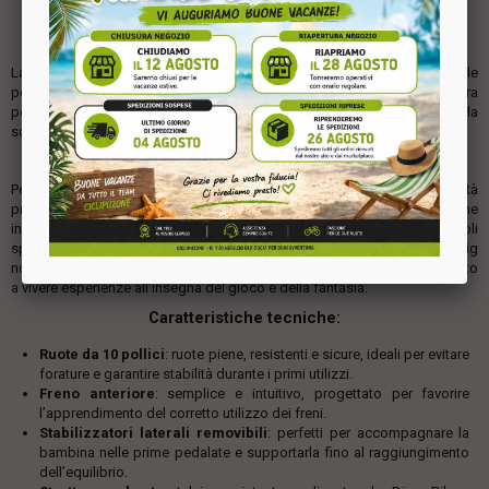
BICI DA BAMBINA 10" ART. 108L-PGS – DINO BIKES LINEA
PEPPA PIG
La
bicicletta da bambina 10" Dino Bikes Peppa Pig
è il modello ideale
per introdurre le più piccole al mondo delle due ruote. Progettata con cura
per garantire sicurezza, comfort e divertimento, questa bici rappresenta la
scelta perfetta per i primi giri in totale serenità.
Il personaggio: Peppa Pig
Peppa Pig è uno dei personaggi animati più amati dai bambini in età
prescolare. La sua simpatia, la sua curiosità e le sue avventure quotidiane
insieme alla famiglia e agli amici hanno conquistato milioni di piccoli
spettatori in tutto il mondo. La bicicletta Dino Bikes dedicata a Peppa Pig
non è solo un mezzo per imparare a pedalare, ma un vero e proprio invito
a vivere esperienze all’insegna del gioco e della fantasia.
Caratteristiche tecniche:
Ruote da 10 pollici
: ruote piene, resistenti e sicure, ideali per evitare
forature e garantire stabilità durante i primi utilizzi.
Freno anteriore
: semplice e intuitivo, progettato per favorire
l’apprendimento del corretto utilizzo dei freni.
Stabilizzatori laterali removibili
: perfetti per accompagnare la
bambina nelle prime pedalate e supportarla fino al raggiungimento
dell’equilibrio.