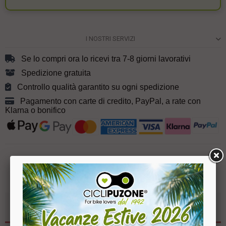
I NOSTRI SERVIZI
Se lo compri ora lo ricevi tra 7-8 giorni lavorativi
Spedizione gratuita
Controllo qualità garantito su ogni spedizione
Pagamento con carte di credito, PayPal, a rate con
Klarna o bonifico
DETTAGLI PRODOTTO