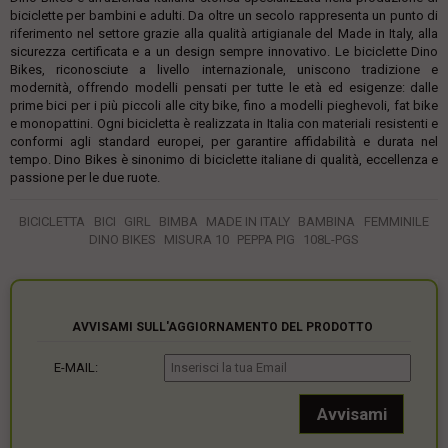
biciclette per bambini e adulti. Da oltre un secolo rappresenta un punto di
riferimento nel settore grazie alla qualità artigianale del Made in Italy, alla
sicurezza certificata e a un design sempre innovativo. Le biciclette Dino
Bikes, riconosciute a livello internazionale, uniscono tradizione e
modernità, offrendo modelli pensati per tutte le età ed esigenze: dalle
prime bici per i più piccoli alle city bike, fino a modelli pieghevoli, fat bike
e monopattini. Ogni bicicletta è realizzata in Italia con materiali resistenti e
conformi agli standard europei, per garantire affidabilità e durata nel
tempo. Dino Bikes è sinonimo di biciclette italiane di qualità, eccellenza e
passione per le due ruote.
BICICLETTA
BICI
GIRL
BIMBA
MADE IN ITALY
BAMBINA
FEMMINILE
DINO BIKES
MISURA 10
PEPPA PIG
108L-PGS
AVVISAMI SULL'AGGIORNAMENTO DEL PRODOTTO
E-MAIL: