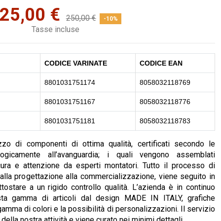
25,00 €
250,00 €
-10%
Tasse incluse
CODICE VARINATE
CODICE EAN
8801031751174
8058032118769
8801031751167
8058032118776
8801031751181
8058032118783
izzo di componenti di ottima qualità, certificati secondo le
ogicamente all’avanguardia; i quali vengono assemblati
cura e attenzione da esperti montatori. Tutto il processo di
dalla progettazione alla commercializzazione, viene seguito in
ostare a un rigido controllo qualità. L’azienda è in continuo
ta gamma di articoli dal design MADE IN ITALY, grafiche
amma di colori e la possibilità di personalizzazioni. Il servizio
 della nostra attività e viene curato nei minimi dettagli.