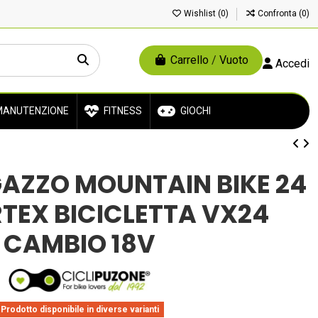
Wishlist (
0
)
Confronta (
0
)
Carrello
/
Vuoto
Accedi
ANUTENZIONE
FITNESS
GIOCHI
GAZZO MOUNTAIN BIKE 24
TEX BICICLETTA VX24
CAMBIO 18V
Prodotto disponibile in diverse varianti