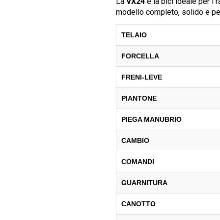
La
VX24
è la bici ideale per i
modello completo, solido e per
TELAIO
FORCELLA
FRENI-LEVE
PIANTONE
PIEGA MANUBRIO
CAMBIO
COMANDI
GUARNITURA
CANOTTO