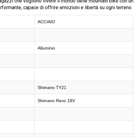
 ragazzi che vogliono vivere il mondo delle mountain bike con un
formante, capace di offrire emozioni e libertà su ogni terreno.
ACCIAIO
Alluminio
Shimano TY21
Shimano Revo 18V