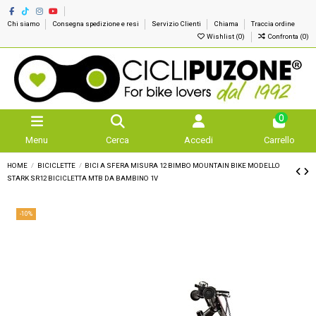
Chi siamo
Consegna spedizione e resi
Servizio Clienti
Chiama
Traccia ordine
Wishlist (
0
)
Confronta (
0
)
0
Menu
Cerca
Accedi
Carrello
HOME
BICICLETTE
BICI A SFERA MISURA 12 BIMBO MOUNTAIN BIKE MODELLO
STARK SR12 BICICLETTA MTB DA BAMBINO 1V
-10%