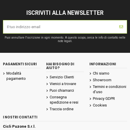
ISCRIVITI ALLA NEWSLETTER
Puoi annullare l'iscrizione in ogni momento. A questo scopo, cerca le info di contatto nelle
note legali.
PAGAMENTI SICURI
HAI BISOGNO DI
INFORMAZIONI
AIUTO?
Modalità
Chi siamo
Servizio Clienti
pagamento
Showroom
Vienici a trovare
Termini e condizioni
Puoi chiamarci
d'uso
Consegna
Privacy GDPR
spedizione e resi
Cookies
Traccia ordine
I NOSTRI CONTATTI
Cicli Puzone S.r.l.