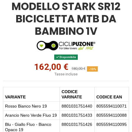
MODELLO STARK SR12
BICICLETTA MTB DA
BAMBINO 1V
Disponibile
162,00 €
180,00 €
-10%
Tasse incluse
CODICE
VARIANTE
VARINATE
CODICE EAN
Rosso Bianco Nero 19
8801031751440
8055594110071
Arancio Nero Verde Fluo 19
8801031751433
8055594110088
Blu - Giallo Fluo - Bianco
8801031751426
8055594110095
Opaco 19