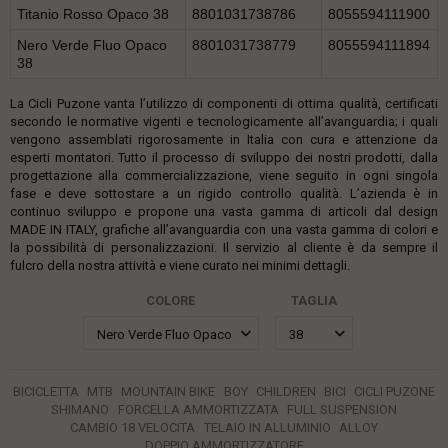
Titanio Rosso Opaco 38
8801031738786
8055594111900
Nero Verde Fluo Opaco
8801031738779
8055594111894
38
La Cicli Puzone vanta l’utilizzo di componenti di ottima qualità, certificati
secondo le normative vigenti e tecnologicamente all’avanguardia; i quali
vengono assemblati rigorosamente in Italia con cura e attenzione da
esperti montatori. Tutto il processo di sviluppo dei nostri prodotti, dalla
progettazione alla commercializzazione, viene seguito in ogni singola
fase e deve sottostare a un rigido controllo qualità. L’azienda è in
continuo sviluppo e propone una vasta gamma di articoli dal design
MADE IN ITALY, grafiche all’avanguardia con una vasta gamma di colori e
la possibilità di personalizzazioni. Il servizio al cliente è da sempre il
fulcro della nostra attività e viene curato nei minimi dettagli.
COLORE
TAGLIA
BICICLETTA
MTB
MOUNTAIN BIKE
BOY
CHILDREN
BICI
CICLI PUZONE
SHIMANO
FORCELLA AMMORTIZZATA
FULL SUSPENSION
CAMBIO 18 VELOCITA
TELAIO IN ALLUMINIO
ALLOY
DOPPIO AMMORTIZZATORE