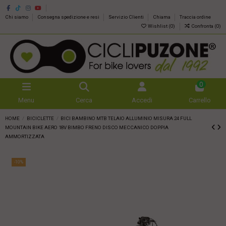
Chi siamo
Consegna spedizione e resi
Servizio Clienti
Chiama
Traccia ordine
Wishlist (
0
)
Confronta (
0
)
0
Menu
Cerca
Accedi
Carrello
HOME
BICICLETTE
BICI BAMBINO MTB TELAIO ALLUMINIO MISURA 24 FULL
MOUNTAIN BIKE AERO 18V BIMBO FRENO DISCO MECCANICO DOPPIA
AMMORTIZZATA
-10%