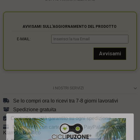
AVVISAMI SULL'AGGIORNAMENTO DEL PRODOTTO
E-MAIL:
I NOSTRI SERVIZI
Se lo compri ora lo ricevi tra 7-8 giorni lavorativi
Spedizione gratuita
Controllo qualità garantito su ogni spedizione
Pagamento con carte di credito, PayPal, a rate con
Klarna o bonifico