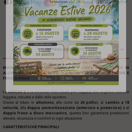
DETTAGLI PRODOTTO
MOUNTAIN BIKE BAMBINO AERO24-D – LINEA AEREO, TELAIO IN
ALLUMINIO, CAMBIO A 18 VELOCITÀ, DOPPIO AMMORTIZZATORE E
FRENI A DISCO
La
AERO24-D
è la mountain bike ideale per i ragazzi che vogliono una bici
leggera, robusta e dallo stile sportivo.
Grazie al telaio in
alluminio
, alle ruote da
24 pollici
, al
cambio a 18
velocità
, alla
doppia ammortizzazione (anteriore e posteriore)
e al
doppio freno a disco meccanico
, questa bici garantisce prestazioni
elevate, sicurezza e comfort in ogni situazione.
CARATTERISTICHE PRINCIPALI