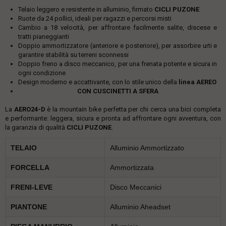
Telaio leggero e resistente in alluminio, firmato
CICLI PUZONE
Ruote da 24 pollici, ideali per ragazzi e percorsi misti
Cambio a 18 velocità, per affrontare facilmente salite, discese e
tratti pianeggianti
Doppio ammortizzatore (anteriore e posteriore), per assorbire urti e
garantire stabilità su terreni sconnessi
Doppio freno a disco meccanico, per una frenata potente e sicura in
ogni condizione
Design moderno e accattivante, con lo stile unico della
linea AEREO
CON CUSCINETTI A SFERA
La
AERO24-D
è la mountain bike perfetta per chi cerca una bici completa
e performante: leggera, sicura e pronta ad affrontare ogni avventura, con
la garanzia di qualità
CICLI PUZONE
.
TELAIO
Alluminio Ammortizzato
FORCELLA
Ammortizzata
FRENI-LEVE
Disco Meccanici
PIANTONE
Alluminio Aheadset