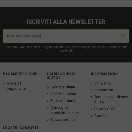
ISCRIVITI ALLA NEWSLETTER
Puoi annullare l'iscrizione in ogni momento. A questo scopo, cerca le info di contatto nelle
note legali.
PAGAMENTI SICURI
HAI BISOGNO DI
INFORMAZIONI
AIUTO?
Modalità
Chi siamo
Servizio Clienti
pagamento
Showroom
Vienici a trovare
Termini e condizioni
Puoi chiamarci
d'uso
Consegna
Privacy GDPR
spedizione e resi
Cookies
Traccia ordine
I NOSTRI CONTATTI