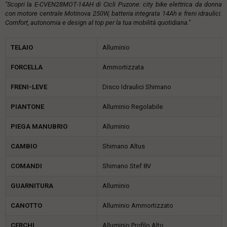
"Scopri la E-CVEN28MOT-14AH di Cicli Puzone: city bike elettrica da donna
con motore centrale Motinova 250W, batteria integrata 14Ah e freni idraulici.
Comfort, autonomia e design al top per la tua mobilità quotidiana."
TELAIO
Alluminio
FORCELLA
Ammortizzata
FRENI-LEVE
Disco Idraulici Shimano
PIANTONE
Alluminio Regolabile
PIEGA MANUBRIO
Alluminio
CAMBIO
Shimano Altus
COMANDI
Shimano Stef 8V
GUARNITURA
Alluminio
CANOTTO
Alluminio Ammortizzato
CERCHI
Alluminio Profilo Alto