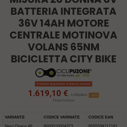
BATTERIA INTEGRATA
36V 14AH MOTORE
CENTRALE MOTINOVA
VOLANS 65NM
BICICLETTA CITY BIKE
Prodotto disponibile in diverse varianti
1.619,10 €
1.799,00 €
-10%
Tasse incluse
VARIANTE
CODICE VARINATE
CODICE EAN
Nero Opaco 46
8000010004373
8055594112181