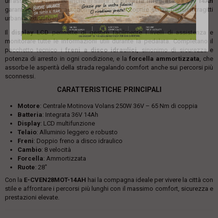
un’assistenza naturale anche in salita. La
batteria integrata da 36V 14Ah
garantisce un’ottima autonomia, ideale per coprire senza pensieri tragitti
urbani e extraurbani.
Il
display LCD
permette di gestire facilmente i livelli di assistenza e
monitorare tutte le informazioni utili durante la pedalata. Completano il
pacchetto tecnico i
freni a disco idraulici
, sinonimo di sicurezza e
potenza di arresto in ogni condizione, e la
forcella ammortizzata
, che
assorbe le asperità della strada regalando comfort anche sui percorsi più
sconnessi.
CARATTERISTICHE PRINCIPALI
Motore
: Centrale Motinova Volans 250W 36V – 65 Nm di coppia
Batteria
: Integrata 36V 14Ah
Display
: LCD multifunzione
Telaio
: Alluminio leggero e robusto
Freni
: Doppio freno a disco idraulico
Cambio
: 8 velocità
Forcella
: Ammortizzata
Ruote
: 28"
Con la
E-CVEN28MOT-14AH
hai la compagna ideale per vivere la città con
stile e affrontare i percorsi più lunghi con il massimo comfort, sicurezza e
prestazioni elevate.