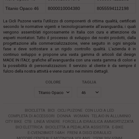
Titanio Opaco 46
8000010004380
8055594112198
La Cicli Puzone vanta l’utilizzo di componenti di ottima qualità, certificati
secondo le normative vigenti e tecnologicamente all’avanguardia; i quali
vengono assemblati rigorosamente in Italia con cura e attenzione da
esperti montatori. Tutto il processo di sviluppo dei nostri prodotti, dalla
progettazione alla commercializzazione, viene seguito in ogni singola
fase e deve sottostare a un rigido controllo qualità. L’azienda è in
continuo sviluppo e propone una vasta gamma di articoli dal design
MADE IN ITALY, grafiche all’avanguardia con una vasta gamma di colori e
la possibilità di personalizzazioni. Il servizio al cliente è da sempre il
fulcro della nostra attività e viene curato nei minimi dettagli.
COLORE
TAGLIA
BICICLETTA
BICI
CICLI PUZONE
CON LUCI A LED
COMPLETA DI ACCESSORI
DONNA
WOMAN
TELAIO IN ALLUMINIO
CITY BIKE
CTB
LINEA VENERE
FORCELLA IDRAULICA AMMORTIZZATA
BICI ELETTRICA
BICICLETTA A PEDALATA ASSISTITA
E-BIKE
E-CVEN28MOT-14AH
FRENI A DISCI IDRAULICI
MOTORE CENTRALE MOTINOVA VOLANS
250W 36V 65NM