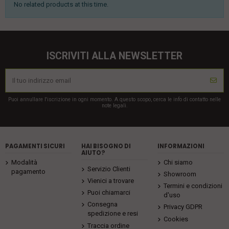
No related products at this time.
ISCRIVITI ALLA NEWSLETTER
Puoi annullare l'iscrizione in ogni momento. A questo scopo, cerca le info di contatto nelle
note legali.
PAGAMENTI SICURI
HAI BISOGNO DI
INFORMAZIONI
AIUTO?
Modalità
Chi siamo
Servizio Clienti
pagamento
Showroom
Vienici a trovare
Termini e condizioni
Puoi chiamarci
d'uso
Consegna
Privacy GDPR
spedizione e resi
Cookies
Traccia ordine