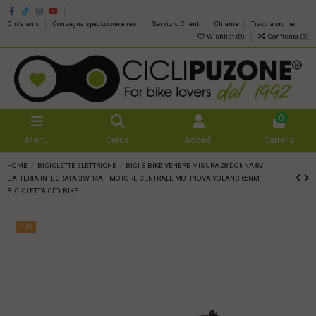
Chi siamo
Consegna spedizione e resi
Servizio Clienti
Chiama
Traccia ordine
Wishlist (
0
)
Confronta (
0
)
0
Menu
Cerca
Accedi
Carrello
HOME
BICICLETTE ELETTRICHE
BICI E-BIKE VENERE MISURA 28 DONNA 8V
BATTERIA INTEGRATA 36V 14AH MOTORE CENTRALE MOTINOVA VOLANS 65NM
BICICLETTA CITY BIKE
-10%