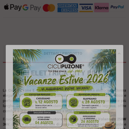
DETTAGLI PRODOTTO
BICI ELETTRICA CITY BIKE DA
DONNA E-CVEN28MOT-14AH
La
Cicli Puzone E-CVEN28MOT-14AH
è una city bike elettrica da donna
elegante, potente e affidabile, pensata per chi cerca un mezzo pratico e
performante per gli spostamenti quotidiani in città e le passeggiate più
lunghe. Con il suo design moderno e il telaio in alluminio leggero, offre
comfort e stabilità senza rinunciare a stile e qualità costruttiva.
Il cuore di questa e-bike è il
motore centrale Motinova Volans da 250W
36V
, capace di erogare
65 Nm di coppia
, che assicura partenze fluide e