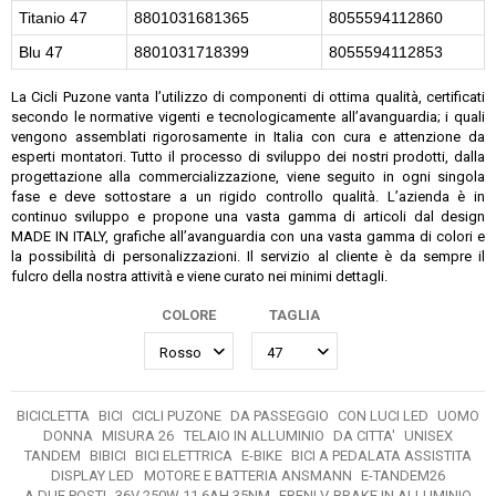
Titanio 47
8801031681365
8055594112860
Blu 47
8801031718399
8055594112853
La Cicli Puzone vanta l’utilizzo di componenti di ottima qualità, certificati
secondo le normative vigenti e tecnologicamente all’avanguardia; i quali
vengono assemblati rigorosamente in Italia con cura e attenzione da
esperti montatori. Tutto il processo di sviluppo dei nostri prodotti, dalla
progettazione alla commercializzazione, viene seguito in ogni singola
fase e deve sottostare a un rigido controllo qualità. L’azienda è in
continuo sviluppo e propone una vasta gamma di articoli dal design
MADE IN ITALY, grafiche all’avanguardia con una vasta gamma di colori e
la possibilità di personalizzazioni. Il servizio al cliente è da sempre il
fulcro della nostra attività e viene curato nei minimi dettagli.
COLORE
TAGLIA
BICICLETTA
BICI
CICLI PUZONE
DA PASSEGGIO
CON LUCI LED
UOMO
DONNA
MISURA 26
TELAIO IN ALLUMINIO
DA CITTA'
UNISEX
TANDEM
BIBICI
BICI ELETTRICA
E-BIKE
BICI A PEDALATA ASSISTITA
DISPLAY LED
MOTORE E BATTERIA ANSMANN
E-TANDEM26
A DUE POSTI
36V 250W 11.6AH 35NM
FRENI V-BRAKE IN ALLUMINIO