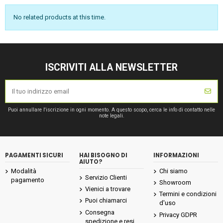
No related products at this time.
ISCRIVITI ALLA NEWSLETTER
Puoi annullare l'iscrizione in ogni momento. A questo scopo, cerca le info di contatto nelle
note legali.
PAGAMENTI SICURI
HAI BISOGNO DI
INFORMAZIONI
AIUTO?
Modalità
Chi siamo
Servizio Clienti
pagamento
Showroom
Vienici a trovare
Termini e condizioni
Puoi chiamarci
d'uso
Consegna
Privacy GDPR
spedizione e resi