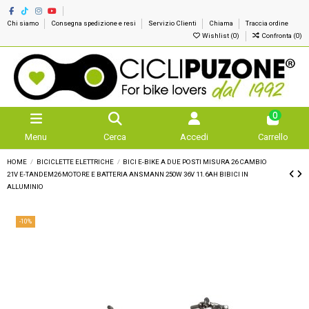
Chi siamo
Consegna spedizione e resi
Servizio Clienti
Chiama
Traccia ordine
Wishlist (
0
)
Confronta (
0
)
0
Menu
Cerca
Accedi
Carrello
HOME
BICICLETTE ELETTRICHE
BICI E-BIKE A DUE POSTI MISURA 26 CAMBIO
21V E-TANDEM26 MOTORE E BATTERIA ANSMANN 250W 36V 11.6AH BIBICI IN
ALLUMINIO
-10%