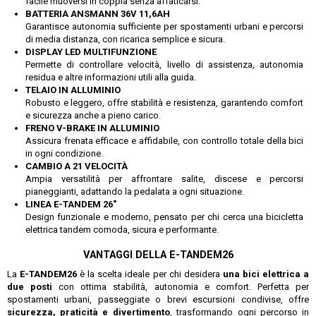
facile muoversi in coppia senza affaticarsi.
BATTERIA ANSMANN 36V 11,6AH
Garantisce autonomia sufficiente per spostamenti urbani e percorsi
di media distanza, con ricarica semplice e sicura.
DISPLAY LED MULTIFUNZIONE
Permette di controllare velocità, livello di assistenza, autonomia
residua e altre informazioni utili alla guida.
TELAIO IN ALLUMINIO
Robusto e leggero, offre stabilità e resistenza, garantendo comfort
e sicurezza anche a pieno carico.
FRENO V-BRAKE IN ALLUMINIO
Assicura frenata efficace e affidabile, con controllo totale della bici
in ogni condizione.
CAMBIO A 21 VELOCITÀ
Ampia versatilità per affrontare salite, discese e percorsi
pianeggianti, adattando la pedalata a ogni situazione.
LINEA E-TANDEM 26″
Design funzionale e moderno, pensato per chi cerca una bicicletta
elettrica tandem comoda, sicura e performante.
VANTAGGI DELLA E-TANDEM26
La
E-TANDEM26
è la scelta ideale per chi desidera
una bici elettrica a
due posti
con ottima stabilità, autonomia e comfort. Perfetta per
spostamenti urbani, passeggiate o brevi escursioni condivise, offre
sicurezza, praticità e divertimento
, trasformando ogni percorso in