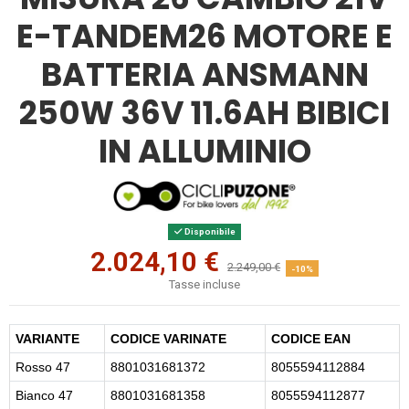
E-TANDEM26 MOTORE E
BATTERIA ANSMANN
250W 36V 11.6AH BIBICI
IN ALLUMINIO
Disponibile
2.024,10 €
2.249,00 €
-10%
Tasse incluse
VARIANTE
CODICE VARINATE
CODICE EAN
Rosso 47
8801031681372
8055594112884
Bianco 47
8801031681358
8055594112877