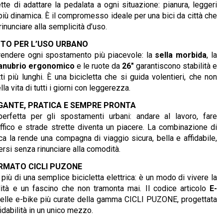
te di adattare la pedalata a ogni situazione: pianura, leggeri
o più dinamica. È il compromesso ideale per una bici da città che
rinunciare alla semplicità d’uso.
TTO PER L’USO URBANO
rendere ogni spostamento più piacevole: la
sella morbida
, la
nubrio ergonomico
e le ruote da
26"
garantiscono stabilità e
i più lunghi. È una bicicletta che si guida volentieri, che non
a vita di tutti i giorni con leggerezza.
EGANTE, PRATICA E SEMPRE PRONTA
erfetta per gli spostamenti urbani: andare al lavoro, fare
ffico e strade strette diventa un piacere. La combinazione di
ica la rende una compagna di viaggio sicura, bella e affidabile,
ersi senza rinunciare alla comodità.
RMATO CICLI PUZONE
ù di una semplice bicicletta elettrica: è un modo di vivere la
lità e un fascino che non tramonta mai. Il codice articolo
E-
delle e-bike più curate della gamma CICLI PUZONE, progettata
ffidabilità in un unico mezzo.