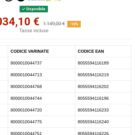
Disponibile
034,10 €
1.149,00 €
-10%
Tasse incluse
CODICE VARINATE
CODICE EAN
8000010044737
8055594116189
8000010044713
8055594116219
8000010044768
8055594116202
8000010044744
8055594116196
8000010044720
8055594116233
8000010044775
8055594116240
8000010044751
8055594116226