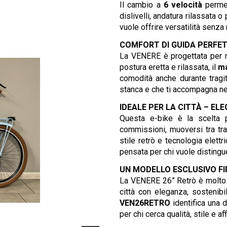
Il cambio a
6 velocità
permet
dislivelli, andatura rilassata 
vuole offrire versatilità senza 
COMFORT DI GUIDA PERFE
La VENERE è progettata per 
postura eretta e rilassata, il
ma
comodità anche durante tragitt
stanca e che ti accompagna nell
IDEALE PER LA CITTÀ – EL
Questa e-bike è la scelta p
commissioni, muoversi tra tra
stile retrò e tecnologia elettr
pensata per chi vuole distingu
UN MODELLO ESCLUSIVO FI
La VENERE 26” Retrò è molto pi
città con eleganza, sostenibi
VEN26RETRO
identifica una 
per chi cerca qualità, stile e a