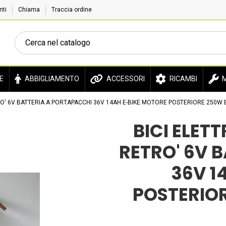
enti
Chiama
Traccia ordine
E
ABBIGLIAMENTO
ACCESSORI
RICAMBI
M
RO' 6V BATTERIA A PORTAPACCHI 36V 14AH E-BIKE MOTORE POSTERIORE 250W
BICI ELET
RETRO' 6V 
36V 1
POSTERIO