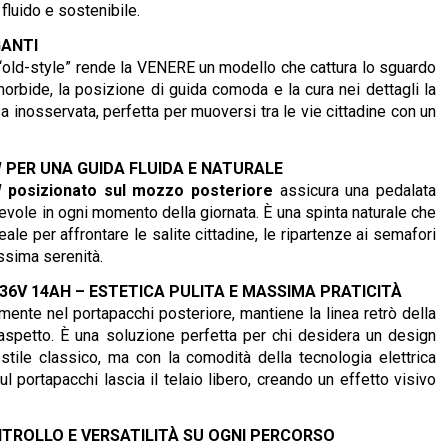
fluido e sostenibile.
GANTI
le “old-style” rende la VENERE un modello che cattura lo sguardo
orbide, la posizione di guida comoda e la cura nei dettagli la
 inosservata, perfetta per muoversi tra le vie cittadine con un
PER UNA GUIDA FLUIDA E NATURALE
 posizionato sul mozzo posteriore
assicura una pedalata
cevole in ogni momento della giornata. È una spinta naturale che
le per affrontare le salite cittadine, le ripartenze ai semafori
assima serenità.
36V 14AH – ESTETICA PULITA E MASSIMA PRATICITÀ
emente nel portapacchi posteriore, mantiene la linea retrò della
aspetto. È una soluzione perfetta per chi desidera un design
 stile classico, ma con la comodità della tecnologia elettrica
 portapacchi lascia il telaio libero, creando un effetto visivo
TROLLO E VERSATILITÀ SU OGNI PERCORSO