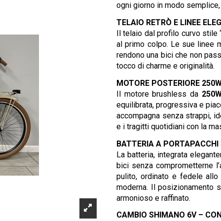
ogni giorno in modo semplice, 
TELAIO RETRÒ E LINEE ELE
Il telaio dal profilo curvo sti
al primo colpo. Le sue linee m
rendono una bici che non passa
tocco di charme e originalità.
MOTORE POSTERIORE 250W 
Il motore brushless da
250W
equilibrata, progressiva e pia
accompagna senza strappi, idea
e i tragitti quotidiani con la m
BATTERIA A PORTAPACCHI 
La batteria, integrata elegant
bici senza comprometterne l’
pulito, ordinato e fedele allo
moderna. Il posizionamento sul
armonioso e raffinato.
CAMBIO SHIMANO 6V – CON