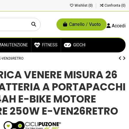
Wishlist (
0
)
Confronta (
0
)
Carrello
/
Vuoto
Accedi
ANUTENZIONE
FITNESS
GIOCHI
 E-VEN26RETRO
TRICA VENERE MISURA 26
BATTERIA A PORTAPACCHI
4AH E-BIKE MOTORE
RE 250W E-VEN26RETRO