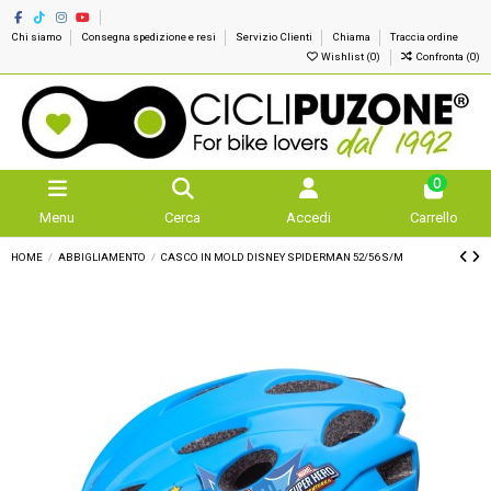
Chi siamo
Consegna spedizione e resi
Servizio Clienti
Chiama
Traccia ordine
Wishlist (
0
)
Confronta (
0
)
0
Menu
Cerca
Accedi
Carrello
HOME
ABBIGLIAMENTO
CASCO IN MOLD DISNEY SPIDERMAN 52/56 S/M