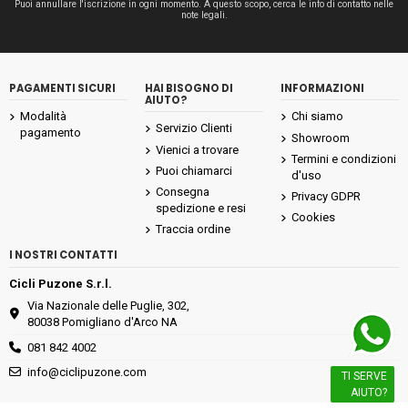
Puoi annullare l'iscrizione in ogni momento. A questo scopo, cerca le info di contatto nelle
note legali.
PAGAMENTI SICURI
HAI BISOGNO DI
INFORMAZIONI
AIUTO?
Modalità
Chi siamo
Servizio Clienti
pagamento
Showroom
Vienici a trovare
Termini e condizioni
Puoi chiamarci
d'uso
Consegna
Privacy GDPR
spedizione e resi
Cookies
Traccia ordine
I NOSTRI CONTATTI
Cicli Puzone S.r.l.
Via Nazionale delle Puglie, 302,
80038 Pomigliano d'Arco NA
081 842 4002
info@ciclipuzone.com
TI SERVE
AIUTO?