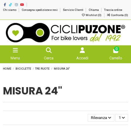
Chi siamo
Consegna spedizione e resi
Servizio Clienti
Chiama
Traccia ordine
Wishlist (
0
)
Confronta (
0
)
0
Menu
Cerca
Accedi
Carrello
HOME
BICICLETTE
TRE RUOTE
MISURA 24"
MISURA 24"
Rilevanza
1