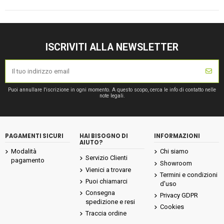
ISCRIVITI ALLA NEWSLETTER
Puoi annullare l'iscrizione in ogni momento. A questo scopo, cerca le info di contatto nelle
note legali.
PAGAMENTI SICURI
HAI BISOGNO DI
INFORMAZIONI
AIUTO?
Modalità
Chi siamo
Servizio Clienti
pagamento
Showroom
Vienici a trovare
Termini e condizioni
Puoi chiamarci
d'uso
Consegna
Privacy GDPR
spedizione e resi
Cookies
Traccia ordine