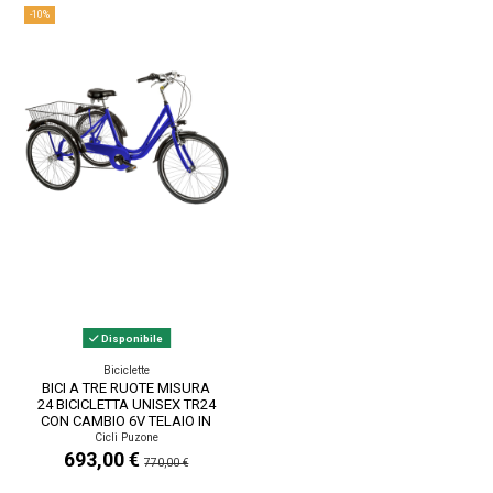
-10%
Disponibile
Biciclette
BICI A TRE RUOTE MISURA
24 BICICLETTA UNISEX TR24
CON CAMBIO 6V TELAIO IN
ALLUMINIO...
Cicli Puzone
693,00 €
770,00 €